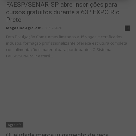
FAESP/SENAR-SP abre inscrições para
cursos gratuitos durante a 63ª EXPO Rio
Preto
Magazine AgroFest
-
30/07/2026
0
Foto Divulgação Com turmas limitadas a 15 vagas e certificados
inclusos, formação profissionalizante oferece estrutura completa
com alimentação e material para participantes O Sistema
FAESP/SENAR-SP estará...
AgroInfo
Qualidade marca julgamento da raça