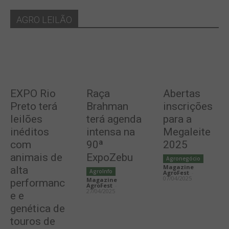
AGRO LEILÃO
EXPO Rio
Raça
Abertas
Preto terá
Brahman
inscrições
leilões
terá agenda
para a
inéditos
intensa na
Megaleite
com
90ª
2025
animais de
ExpoZebu
Agronegócio
Magazine
alta
AgroInfo
AgroFest
-
07/04/2025
Magazine
performanc
AgroFest
-
27/04/2025
e e
genética de
touros de