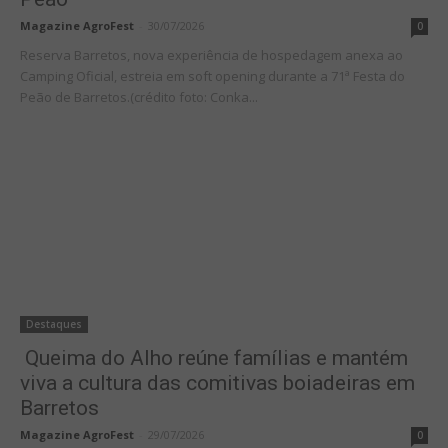
Magazine AgroFest
-
30/07/2026
0
Reserva Barretos, nova experiência de hospedagem anexa ao
Camping Oficial, estreia em soft opening durante a 71ª Festa do
Peão de Barretos.(crédito foto: Conka...
Destaques
Queima do Alho reúne famílias e mantém
viva a cultura das comitivas boiadeiras em
Barretos
Magazine AgroFest
-
29/07/2026
0