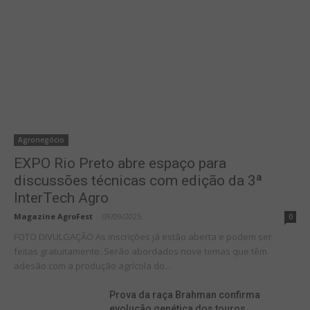
Agronegócio
EXPO Rio Preto abre espaço para
discussões técnicas com edição da 3ª
InterTech Agro
Magazine AgroFest
-
09/09/2025
0
FOTO DIVULGAÇÃO As inscrições já estão aberta e podem ser
feitas gratuitamente. Serão abordados nove temas que têm
adesão com a produção agrícola do...
Prova da raça Brahman confirma
evolução genética dos touros