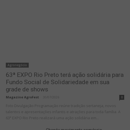
Agronegócio
63ª EXPO Rio Preto terá ação solidária para
Fundo Social de Solidariedade em sua
grade de shows
Magazine AgroFest
-
30/07/2026
0
Foto Divulgação Programação reúne tradição sertaneja, novos
talentos e apresentações infantis e atrações para toda família A
63ª EXPO Rio Preto realizará uma ação solidária em...
Chapéu movimenta comércio