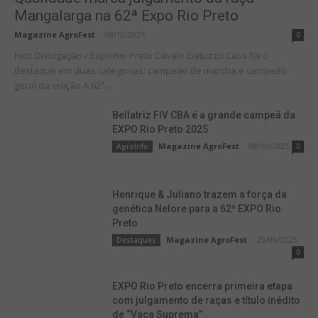
Mangalarga na 62ª Expo Rio Preto
Magazine AgroFest
-
08/10/2025
0
Foto Divulgação / Expo Rio Preto Cavalo Gatuzzo Cass foi o
destaque em duas categorias: campeão de marcha e campeão
geral da edição A 62ª...
Bellatriz FIV CBA é a grande campeã da
EXPO Rio Preto 2025
Magazine AgroFest
-
08/10/2025
AgroInfo
0
Henrique & Juliano trazem a força da
genética Nelore para a 62ª EXPO Rio
Preto
Magazine AgroFest
-
29/09/2025
Destaques
0
EXPO Rio Preto encerra primeira etapa
com julgamento de raças e título inédito
de “Vaca Suprema”