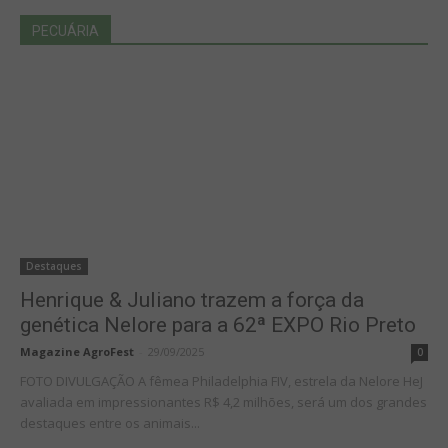
PECUÁRIA
Destaques
Henrique & Juliano trazem a força da
genética Nelore para a 62ª EXPO Rio Preto
Magazine AgroFest
-
29/09/2025
0
FOTO DIVULGAÇÃO A fêmea Philadelphia FIV, estrela da Nelore HeJ
avaliada em impressionantes R$ 4,2 milhões, será um dos grandes
destaques entre os animais...