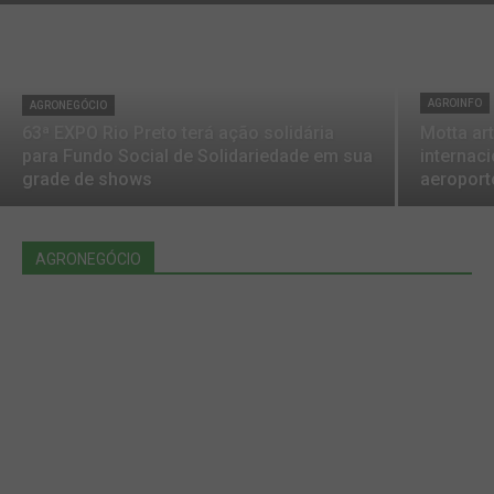
AGROINFO
AGRONEGÓCIO
63ª EXPO Rio Preto terá ação solidária
Motta ar
para Fundo Social de Solidariedade em sua
internac
grade de shows
aeroport
AGRONEGÓCIO