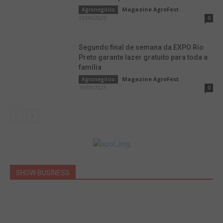
Magazine AgroFest
-
Agronegócio
23/09/2025
0
Segundo final de semana da EXPO Rio
Preto garante lazer gratuito para toda a
família
Magazine AgroFest
-
Agronegócio
19/09/2025
0
SHOW BUSINESS