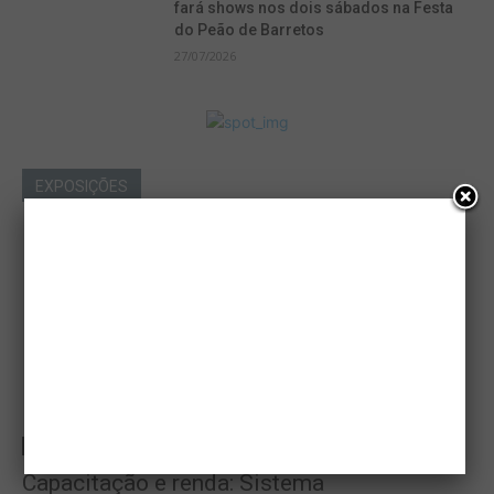
fará shows nos dois sábados na Festa
do Peão de Barretos
27/07/2026
EXPOSIÇÕES
AgroInfo
Capacitação e renda: Sistema