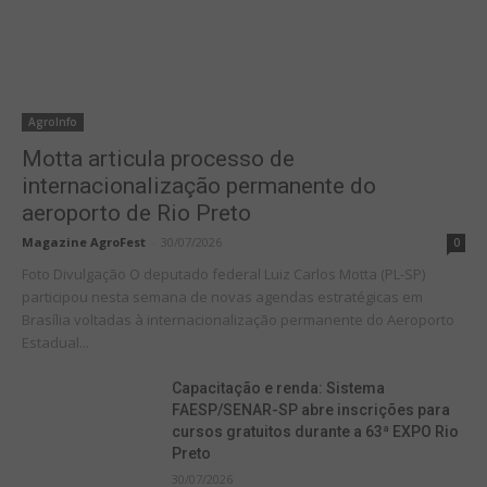
AgroInfo
Motta articula processo de
internacionalização permanente do
aeroporto de Rio Preto
Magazine AgroFest
-
30/07/2026
0
Foto Divulgação O deputado federal Luiz Carlos Motta (PL-SP)
participou nesta semana de novas agendas estratégicas em
Brasília voltadas à internacionalização permanente do Aeroporto
Estadual...
Capacitação e renda: Sistema
FAESP/SENAR-SP abre inscrições para
cursos gratuitos durante a 63ª EXPO Rio
Preto
30/07/2026