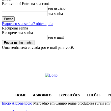
Bem-vindo! Entre na sua conta
seu usuário
sua senha
Esqueceu sua senha? obter ajuda
Recuperar senha
Recupere sua senha
seu e-mail
Uma senha será enviada por e-mail para você.
quinta-feira, agosto 6, 2026
Entrar / Cadastrar
Home
AgroInfo
E
HOME
AGROINFO
EXPOSIÇÕES
LEILÕES
P
Início
Agronegócio
Mercadão em Campo reúne produtores rurais em 