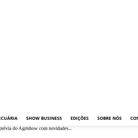
xposições
Leilões
Pecuária
Show Business
Edições
Sobre nós
Contato
ECUÁRIA
SHOW BUSINESS
EDIÇÕES
SOBRE NÓS
CO
prévia do Agrishow com novidades...