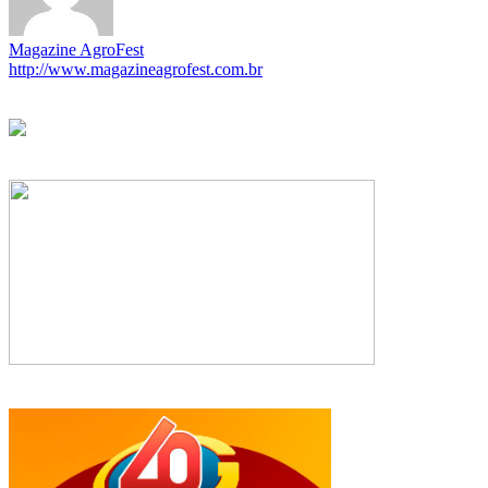
Magazine AgroFest
http://www.magazineagrofest.com.br