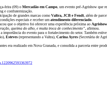
ça-feira (09) o
Mercadão em Campo
, um evento pré-Agrishow que reu
g e confraternização.
rticipação de grandes marcas como
Valtra, JCB e Fendt
, além de parc
 condições especiais e receber um
atendimento diferenciado
.
acou que o objetivo foi oferecer uma experiência próxima ao
Agrisho
ração, queima do alho, e muita troca de conhecimento”
, afirmou.
 a importância do evento para o fortalecimento do setor. Também estiv
ão),
Esteves
(representando a Valtra),
Carina Ayres
(Secretária de Agr
antes era realizado em Nova Granada, e consolida a parceria entre prod
t=a.1220962593363972