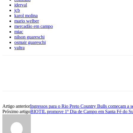
iderval
jcb
karol molina
mario welber
mercadão em campo
miac
nilson guareschi
osmair guareschi
valtra
Artigo anterior
Ingressos para o Rio Preto Country Bulls começam a ser
Próximo artigo
BIOTIL promove 1º Dia de Campo em Santa Fé do Su