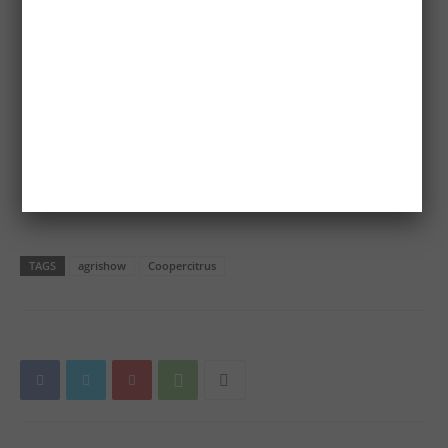
TAGS
agrishow
Coopercitrus