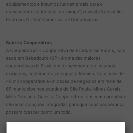
equipamentos e insumos fundamentais para o
crescimento sustentável no campo”, ressalta Sebastião
Pedroso, Diretor Comercial da Coopercitrus.
Sobre a Coopercitrus
A Coopercitrus – Cooperativa de Produtores Rurais, com
sede em Bebedouro (SP), é uma das maiores
cooperativas do Brasil em fornecimento de insumos,
máquinas, implementos e suporte técnico. Com mais de
40 mil cooperados e unidades de negócios em mais de
65 municípios nos estados de São Paulo, Minas Gerais,
Mato Grosso e Goiás, a Coopercitrus tem como propósito
oferecer soluções integradas para que seus cooperados
possam crescer como um todo.