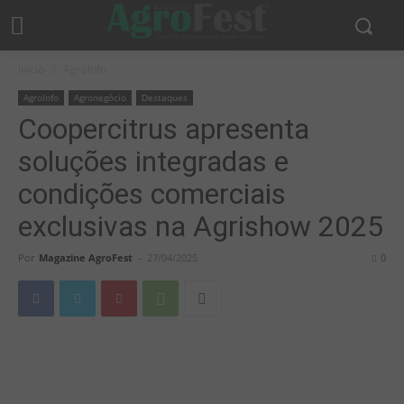
Início
AgroInfo
AgroInfo
Agronegócio
Destaques
Coopercitrus apresenta
soluções integradas e
condições comerciais
exclusivas na Agrishow 2025
Por
Magazine AgroFest
-
27/04/2025
0