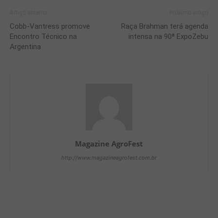
Artigo anterior
Próximo artigo
Cobb-Vantress promove
Raça Brahman terá agenda
Encontro Técnico na
intensa na 90ª ExpoZebu
Argentina
Magazine AgroFest
http://www.magazineagrofest.com.br