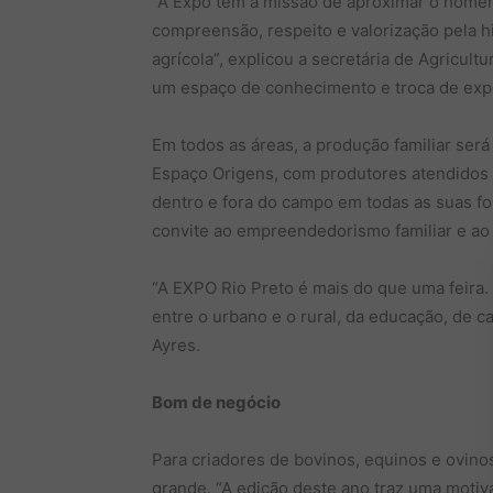
“A Expo tem a missão de aproximar o hom
compreensão, respeito e valorização pela hi
agrícola”, explicou a secretária de Agricul
um espaço de conhecimento e troca de expe
Em todos as áreas, a produção familiar ser
Espaço Origens, com produtores atendidos p
dentro e fora do campo em todas as suas fo
convite ao empreendedorismo familiar e ao 
“A EXPO Rio Preto é mais do que uma feira.
entre o urbano e o rural, da educação, de c
Ayres.
Bom de negócio
Para criadores de bovinos, equinos e ovino
grande. “A edição deste ano traz uma motiv