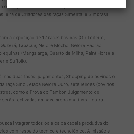
a e completa aos expositores”, disse o criador da raça
ileira de Criadores das raças Simental e Simbrasil,
com a exposição de 12 raças bovinas (Gir Leiteiro,
s, Guzerá, Tabapuã, Nelore Mocho, Nelore Padrão,
 equinas (Mangalarga, Quarto de Milha, Paint Horse e
er e Suffolk).
, nas duas fases ,julgamentos, Shopping de bovinos e
da raça Sindi, etapa Nelore Ouro, sete leilões (bovinos,
estres, como a Prova do Tambor, Julgamento de
serão realizadas na nova arena multiuso – outra
 busca integrar todos os elos da cadeia produtiva do
os com respaldo técnico e tecnológico. A missão é