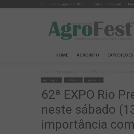
quinta-feira, agosto 6, 2026
Entrar / Cadastrar
Hom
HOME
AGROINFO
EXPOSIÇÕES
Início
Agronegócio
62ª EXPO Rio Preto abriu os po
Agronegócio
Destaques
Exposições
62ª EXPO Rio Pre
neste sábado (13
importância como