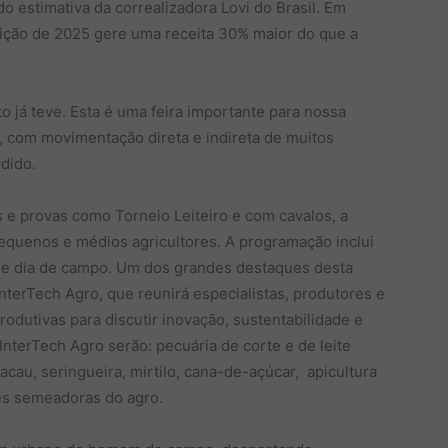
do estimativa da correalizadora Lovi do Brasil. Em
dição de 2025 gere uma receita 30% maior do que a
 já teve. Esta é uma feira importante para nossa
a, com movimentação direta e indireta de muitos
ndido.
 e provas como Torneio Leiteiro e com cavalos, a
equenos e médios agricultores. A programação inclui
s e dia de campo. Um dos grandes destaques desta
InterTech Agro, que reunirá especialistas, produtores e
odutivas para discutir inovação, sustentabilidade e
InterTech Agro serão: pecuária de corte e de leite
acau, seringueira, mirtilo, cana-de-açúcar, apicultura
es semeadoras do agro.