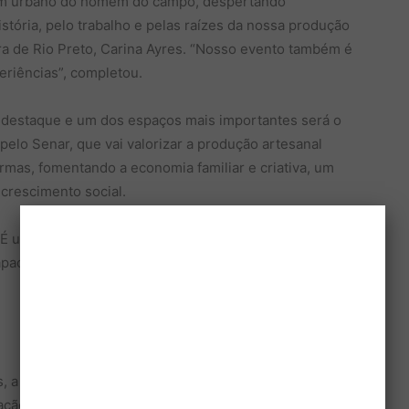
em urbano do homem do campo, despertando
stória, pelo trabalho e pelas raízes da nossa produção
tura de Rio Preto, Carina Ayres. “Nosso evento também é
riências”, completou.
á destaque e um dos espaços mais importantes será o
elo Senar, que vai valorizar a produção artesanal
rmas, fomentando a economia familiar e criativa, um
crescimento social.
 É um símbolo da força do nosso agronegócio, da união
apacitação e inovação”, completou a secretária Carina
s, a
62ª EXPO Rio Preto
a expectativa também é
ação especial com a gestão da secretária Carina Ayres,