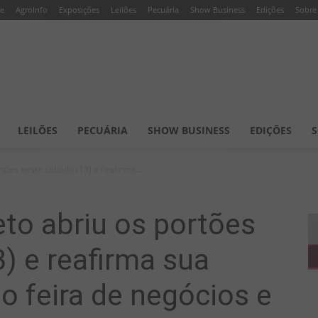
e
AgroInfo
Exposições
Leilões
Pecuária
Show Business
Edições
Sobre
LEILÕES
PECUÁRIA
SHOW BUSINESS
EDIÇÕES
S
rtões neste sábado (13) e reafirma...
to abriu os portões
) e reafirma sua
 feira de negócios e