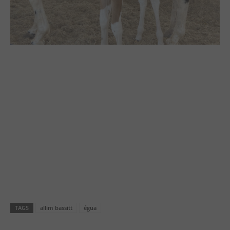
TAGS
allim bassitt
égua