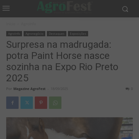
Início
AgroInfo
AgroInfo
Agronegócio
Destaques
Exposições
Surpresa na madrugada:
potra Paint Horse nasce
sozinha na Expo Rio Preto
2025
Por
Magazine AgroFest
-
18/09/2025
0