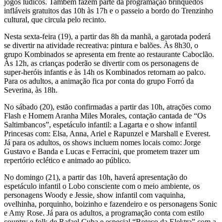
jogos lúdicos. Também fazem parte da programação brinquedos
infláveis gratuitos das 10h às 17h e o passeio a bordo do Trenzinho
cultural, que circula pelo recinto.
Nesta sexta-feira (19), a partir das 8h da manhã, a garotada poderá
se divertir na atividade recreativa: pintura e balões. Às 8h30, o
grupo Kombinados se apresenta em frente ao restaurante Caboclão.
Às 12h, as crianças poderão se divertir com os personagens de
super-heróis infantis e às 14h os Kombinados retornam ao palco.
Para os adultos, a animação fica por conta do grupo Forró da
Severina, às 18h.
No sábado (20), estão confirmadas a partir das 10h, atrações como
Flash e Homem Aranha Miles Morales, contação cantada de “Os
Saltimbancos”, espetáculo infantil: a Lagarta e o show infantil
Princesas com: Elsa, Anna, Ariel e Rapunzel e Marshall e Everest.
Já para os adultos, os shows incluem nomes locais como: Jorge
Gustavo e Banda e Lucas e Ferracini, que prometem trazer um
repertório eclético e animado ao público.
No domingo (21), a partir das 10h, haverá apresentação do
espetáculo infantil o Lobo consciente com o meio ambiente, os
personagens Woody e Jessie, show infantil com vaquinha,
ovelhinha, porquinho, boizinho e fazendeiro e os personagens Sonic
e Amy Rose. Já para os adultos, a programação conta com estilo
country e folk de Rafael Cuba e especial “Boteco da Elektra” com a