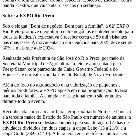
banda Elektra, que vai cantar clássicos do sertanejo.
Sobre a EXPO Rio Preto
Sob o slogan “Bom de negócio. Bom para a família”, a 62ª EXPO
Rio Preto promove o equilíbrio entre negócios e entretenimento para
todas as idades. A expectativa é receber cerca de 50 mil visitantes
nas duas fases. A movimentação em negócios para 2025 deve ser de
30% a mais que a de 2024.
Realizada pela Prefeitura de São José do Rio Preto, por meio da
Secretaria Municipal de Agricultura, a feira é apresentada pela
Faesp/Senar, com patrocínio da Caixa Governo Federal e do
Banestes, e correalização da Lovi do Brasil, de Novo Horizonte.
Além do foco no agronegócio e na valorização de pequenos e
médios produtores, a EXPO aposta em uma programação diversa
para toda a família. A entrada e o estacionamento são gratuitos
durante todo o evento.
Reconhecida como a maior feira agropecuária do Noroeste Paulista
e a terceira maior do Estado de São Paulo em número de animais, a
EXPO Rio Preto
se destaca também pela sua duração: 17 dias de
atividades divididos em duas etapas: a etapa Leite (13 a 21/9) e a
etapa Corte (28/9 a 5/10). A feira terá cerca de três mil animais em