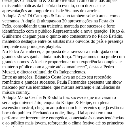
destaque. Chitãozinho & Xororó retornam como uma das duplas
mais emblemáticas da história do evento, com dezenas de
apresentações ao longo de mais de 56 anos de carreira.
A dupla Zezé Di Camargo & Luciano também sobe à arena como
veteranos. A dupla já ultrapassou 20 apresentações na Festa do
Peão, consolidando uma trajetória marcada por sucessos e forte
identificação com o público.Representando a nova geração, Hugo &
Guilherme chegam para o quinto ano consecutivo no Palco Estádio,
mantendo destaque entre os artistas mais ouvidos do país e presença
frequente nas principais playlists.
No Palco Amanhecer, a proposta de atravessar a madrugada com
grandes shows ganha ainda mais força. “Preparamos uma grade com
grandes nomes. A ideia é proporcionar uma experiência completa e
manter o público com a gente até o amanhecer”, destaca Pedro
Muzeti, o diretor cultural de Os Independentes.
Entre as atrações, Eduardo Costa leva ao palco seu repertório
romântico e grandes sucessos. Paula Fernandes apresenta um show
marcado por sua identidade, que mistura sertanejo e influências da
música country.
A dupla Maria Cecília & Rodolfo traz sucessos que marcaram o
sertanejo universitário, enquanto Kaique & Felipe, em plena
ascensão musical, chegam ao palco com hits recentes que já estão na
boca do público. Fechando a noite, Jiraya Uai aposta em uma
performance irreverente e energética, conectada às novas tendências
e ao público mais jovem, reforçando o clima festivo até os primeiros