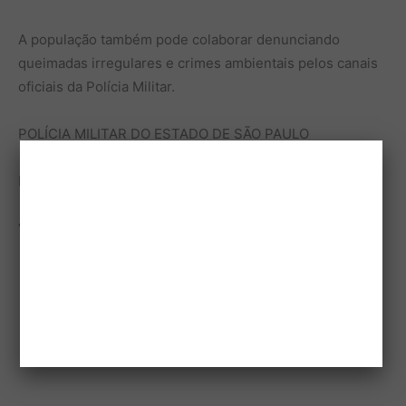
A população também pode colaborar denunciando
queimadas irregulares e crimes ambientais pelos canais
oficiais da Polícia Militar.
POLÍCIA MILITAR DO ESTADO DE SÃO PAULO
Polícia Militar Ambiental
“Preservar o meio ambiente é proteger a vida.”