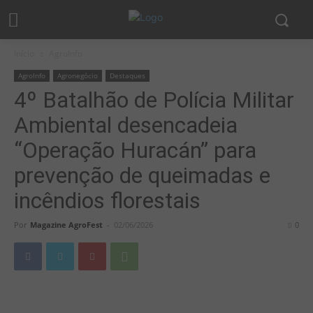
Início
AgroInfo
AgroInfo
Agronegócio
Destaques
4º Batalhão de Polícia Militar
Ambiental desencadeia
“Operação Huracán” para
prevenção de queimadas e
incêndios florestais
Por
Magazine AgroFest
-
02/06/2026
0