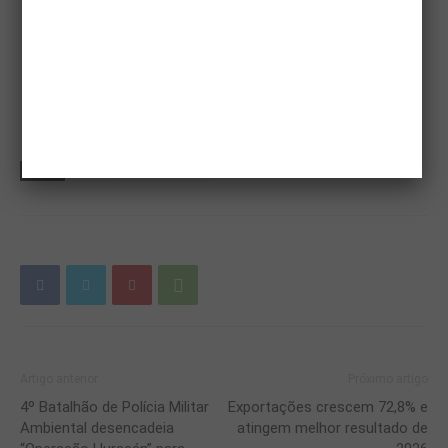
TAGS
faesp
tirso meirelles
Artigo anterior
Próximo artigo
4º Batalhão de Polícia Militar
Exportações crescem 72,8% e
Ambiental desencadeia
atingem melhor resultado de