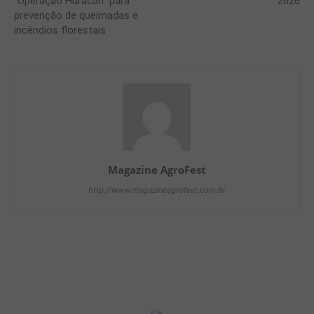
“Operação Huracán” para
2026
prevenção de queimadas e
incêndios florestais
Magazine AgroFest
http://www.magazineagrofest.com.br