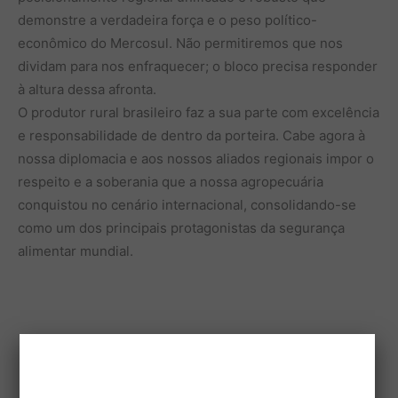
demonstre a verdadeira força e o peso político-
econômico do Mercosul. Não permitiremos que nos
dividam para nos enfraquecer; o bloco precisa responder
à altura dessa afronta.
O produtor rural brasileiro faz a sua parte com excelência
e responsabilidade de dentro da porteira. Cabe agora à
nossa diplomacia e aos nossos aliados regionais impor o
respeito e a soberania que a nossa agropecuária
conquistou no cenário internacional, consolidando-se
como um dos principais protagonistas da segurança
alimentar mundial.