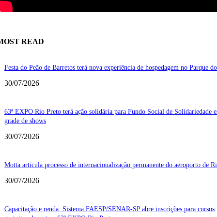
MOST READ
Festa do Peão de Barretos terá nova experiência de hospedagem no Parque d
30/07/2026
63ª EXPO Rio Preto terá ação solidária para Fundo Social de Solidariedade 
grade de shows
30/07/2026
Motta articula processo de internacionalização permanente do aeroporto de R
30/07/2026
Capacitação e renda: Sistema FAESP/SENAR-SP abre inscrições para cursos