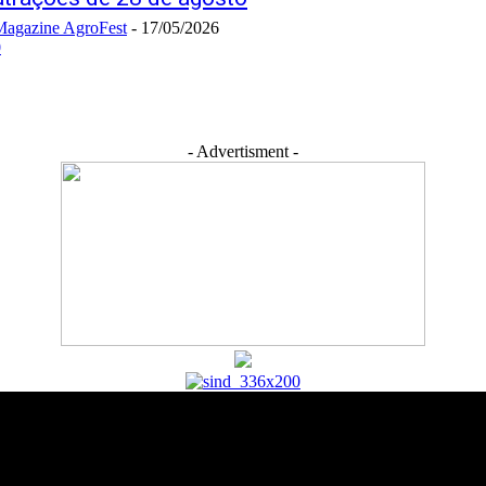
Magazine AgroFest
-
17/05/2026
0
- Advertisment -