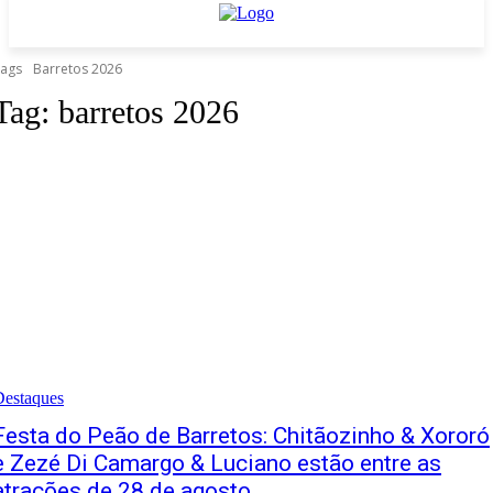
ags
Barretos 2026
Tag:
barretos 2026
Destaques
Festa do Peão de Barretos: Chitãozinho & Xororó
e Zezé Di Camargo & Luciano estão entre as
atrações de 28 de agosto