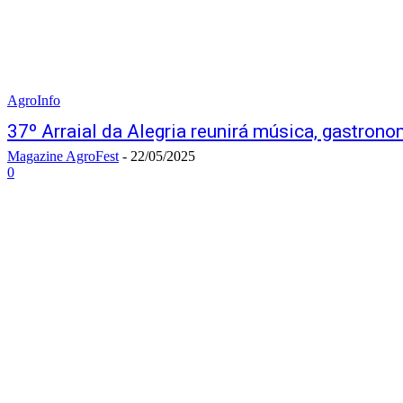
AgroInfo
37º Arraial da Alegria reunirá música, gastrono
Magazine AgroFest
-
22/05/2025
0