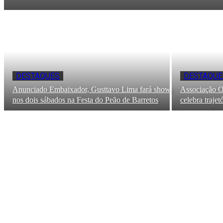
DESTAQUES
DESTAQUE
Anunciado Embaixador, Gusttavo Lima fará shows
Associação O
nos dois sábados na Festa do Peão de Barretos
celebra traje