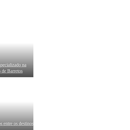
pecializado na
o de Barretos
s entre os destinos