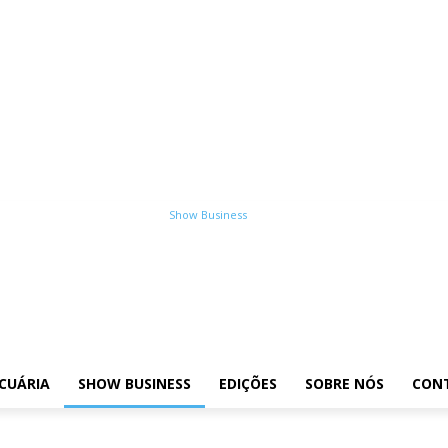
osições
Leilões
Pecuária
Show Business
Edições
Sobre nós
Contato
CUÁRIA
SHOW BUSINESS
EDIÇÕES
SOBRE NÓS
CON