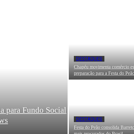
DESTAQUES
Chapéu movimenta comércio es
preparação para a Festa do Peã
ia para Fundo Social
ows
DESTAQUES
Festa do Peão consolida Barreto
mais procurados do Brasil