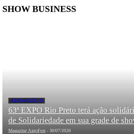
SHOW BUSINESS
AGRONEGÓCIO
63ª EXPO Rio Preto terá ação solidár
de Solidariedade em sua grade de sh
Magazine AgroFest
-
30/07/2026