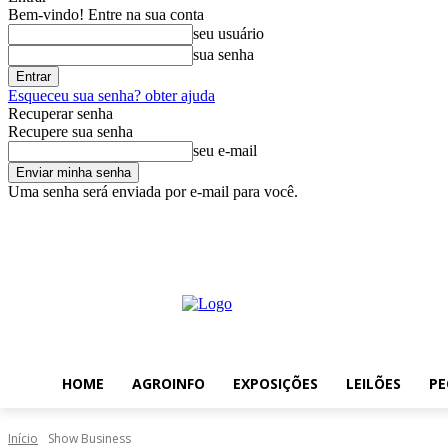
Bem-vindo! Entre na sua conta
seu usuário
sua senha
Esqueceu sua senha? obter ajuda
Recuperar senha
Recupere sua senha
seu e-mail
Uma senha será enviada por e-mail para você.
sábado, agosto 8, 2026
Entrar / Cadastrar
Home
AgroInfo
Exp
HOME
AGROINFO
EXPOSIÇÕES
LEILÕES
PE
Início
Show Business