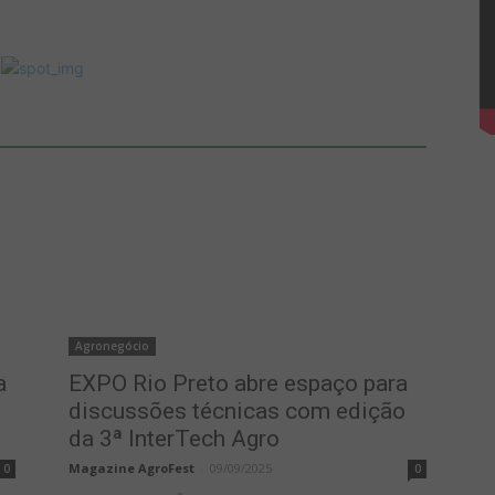
Agronegócio
a
EXPO Rio Preto abre espaço para
discussões técnicas com edição
da 3ª InterTech Agro
Magazine AgroFest
-
09/09/2025
0
0