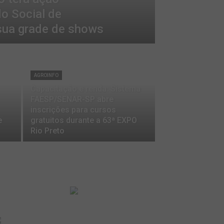
do Social de
sua grade de shows
AGROINFO
Capacitação e renda: Sistema
FAESP/SENAR-SP abre
inscrições para cursos
e
gratuitos durante a 63ª EXPO
Rio Preto