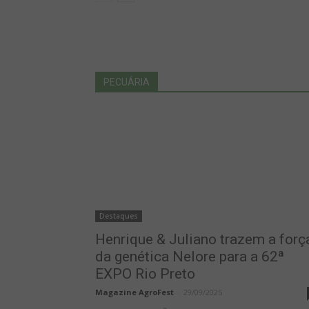
PECUÁRIA
Destaques
Henrique & Juliano trazem a forç
da genética Nelore para a 62ª
EXPO Rio Preto
Magazine AgroFest
-
29/09/2025