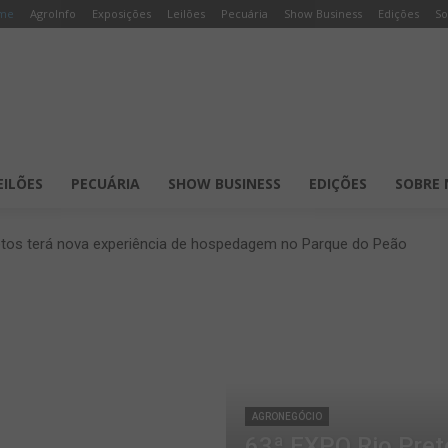
me
AgroInfo
Exposições
Leilões
Pecuária
Show Business
Edições
So
EILÕES
PECUÁRIA
SHOW BUSINESS
EDIÇÕES
SOBRE 
etos terá nova experiência de hospedagem no Parque do Peão
AGRONEGÓCIO
63ª EXPO Rio Pret