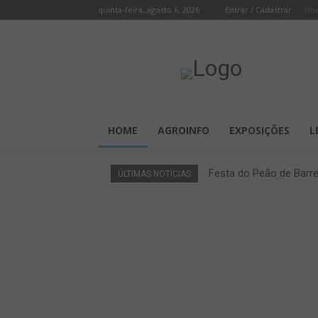
quinta-feira, agosto 6, 2026
Entrar / Cadastrar
Ho
HOME
AGROINFO
EXPOSIÇÕES
L
Festa do Peão de Barr
ÚLTIMAS NOTÍCIAS