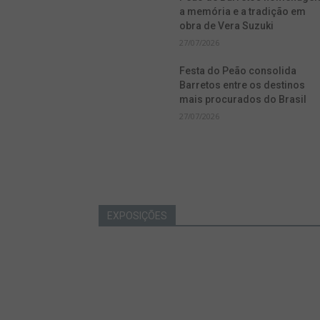
a memória e a tradição em
obra de Vera Suzuki
27/07/2026
Festa do Peão consolida
Barretos entre os destinos
mais procurados do Brasil
27/07/2026
EXPOSIÇÕES