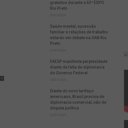
gratuitos durante a 63ª EXPO
Rio Preto
30/07/2026
Saúde mental, sucessão
familiar e relações de trabalho
estarão em debate na OAB Rio
Preto
27/07/2026
FAESP manifesta perplexidade
diante da falta de diplomacia
do Governo Federal
0
24/07/2026
Diante do novo tarifaço
americano, Brasil precisa de
diplomacia comercial, não de
disputa política
22/07/2026