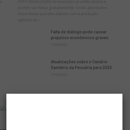
la
FOTO DIVULGAÇÃO As inscrições já estão aberta e
podem ser feitas gratuitamente. Serão abordados
nove temas que têm adesão com a produção
agrícola do...
Falta de diálogo pode causar
prejuízos econômicos graves
11/07/2025
Atualizações sobre o Cenário
Sanitário da Pecuária para 2025
27/02/2025