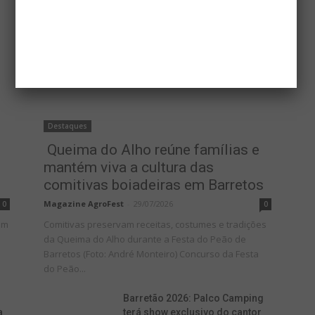
Destaques
Queima do Alho reúne famílias e
mantém viva a cultura das
comitivas boiadeiras em Barretos
Magazine AgroFest
-
29/07/2026
0
0
em
Comitivas preservam receitas, costumes e tradições
da Queima do Alho durante a Festa do Peão de
Barretos (Foto: André Monteiro) Concurso da Festa
do Peão...
Barretão 2026: Palco Camping
a
terá show exclusivo do cantor