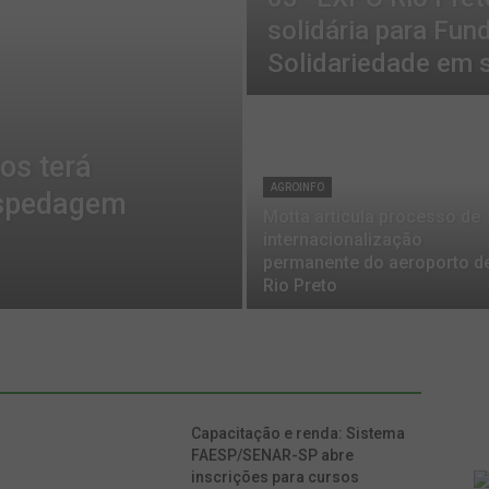
solidária para Fun
Solidariedade em 
os terá
AGROINFO
ospedagem
Motta articula processo de
internacionalização
permanente do aeroporto d
Rio Preto
Capacitação e renda: Sistema
FAESP/SENAR-SP abre
inscrições para cursos