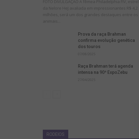
FOTO DIVULGAÇÃO A fêmea Philadelphia FIV, estre
da Nelore HeJ avaliada em impressionantes R$ 4,2
milhões, será um dos grandes destaques entre os
animais...
Prova da raça Brahman
confirma evolução genética
dos touros
07/08/2025
Raça Brahman terá agenda
intensa na 90ª ExpoZebu
27/04/2025
RODEIOS