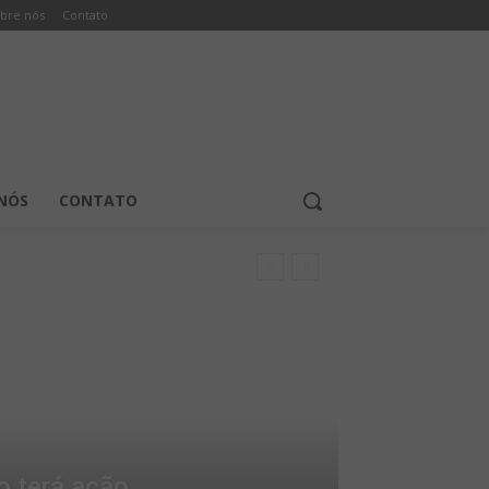
bre nós
Contato
NÓS
CONTATO
o terá ação