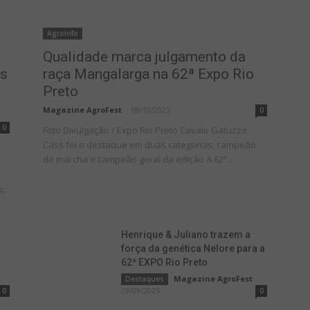
AgroInfo
Qualidade marca julgamento da
es
raça Mangalarga na 62ª Expo Rio
Preto
Magazine AgroFest
-
08/10/2025
0
0
Foto Divulgação / Expo Rio Preto Cavalo Gatuzzo
Cass foi o destaque em duas categorias: campeão
de marcha e campeão geral da edição A 62ª...
R-
Henrique & Juliano trazem a
força da genética Nelore para a
62ª EXPO Rio Preto
Magazine AgroFest
-
Destaques
29/09/2025
0
0