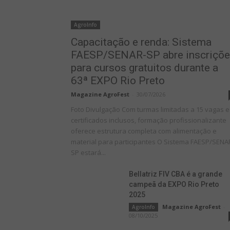
AgroInfo
Capacitação e renda: Sistema
FAESP/SENAR-SP abre inscriçõ
para cursos gratuitos durante a
63ª EXPO Rio Preto
Magazine AgroFest
-
30/07/2026
Foto Divulgação Com turmas limitadas a 15 vagas e
certificados inclusos, formação profissionalizante
oferece estrutura completa com alimentação e
material para participantes O Sistema FAESP/SENA
SP estará...
Bellatriz FIV CBA é a grande
campeã da EXPO Rio Preto
2025
Magazine AgroFest
-
AgroInfo
08/10/2025