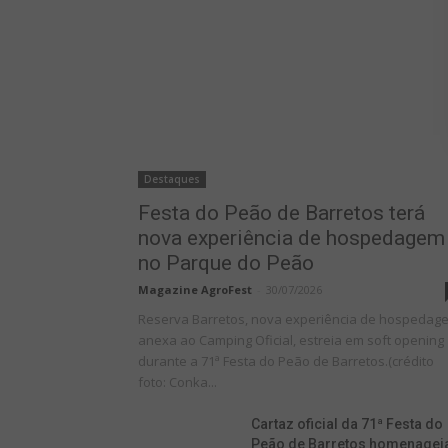
Destaques
Festa do Peão de Barretos terá
nova experiência de hospedagem
no Parque do Peão
Magazine AgroFest
-
30/07/2026
Reserva Barretos, nova experiência de hospedag
anexa ao Camping Oficial, estreia em soft opening
durante a 71ª Festa do Peão de Barretos.(crédito
foto: Conka...
Cartaz oficial da 71ª Festa do
Peão de Barretos homenagei