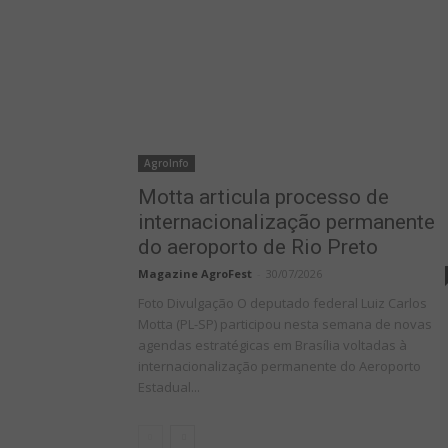
AgroInfo
Motta articula processo de
internacionalização permanente
do aeroporto de Rio Preto
Magazine AgroFest
-
30/07/2026
Foto Divulgação O deputado federal Luiz Carlos
Motta (PL-SP) participou nesta semana de novas
agendas estratégicas em Brasília voltadas à
internacionalização permanente do Aeroporto
Estadual...