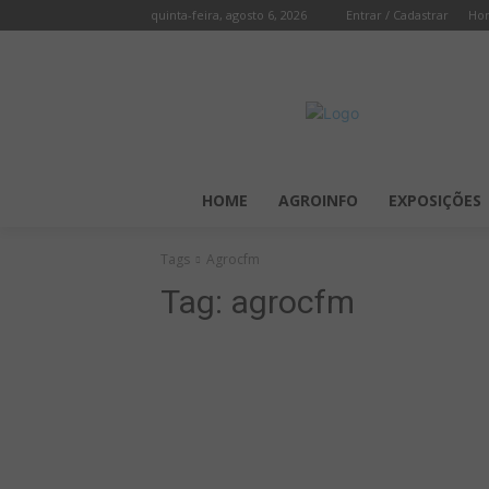
quinta-feira, agosto 6, 2026
Entrar / Cadastrar
Ho
HOME
AGROINFO
EXPOSIÇÕES
Tags
Agrocfm
Tag:
agrocfm