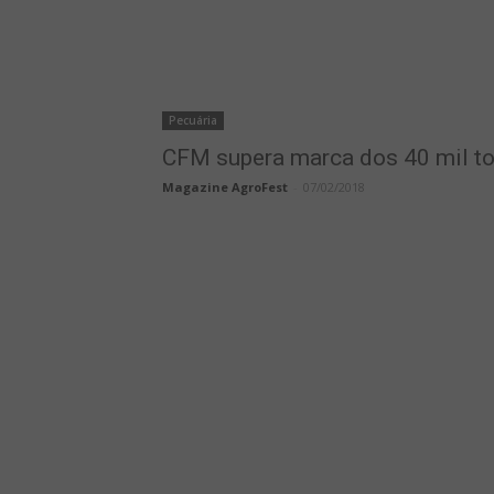
Pecuária
CFM supera marca dos 40 mil t
Magazine AgroFest
-
07/02/2018