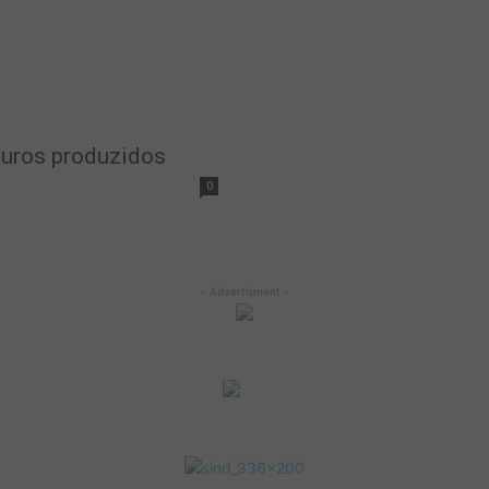
ouros produzidos
0
- Advertisment -