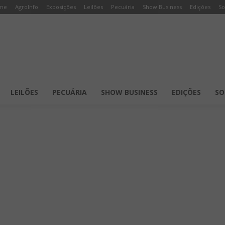
me
AgroInfo
Exposições
Leilões
Pecuária
Show Business
Edições
So
LEILÕES
PECUÁRIA
SHOW BUSINESS
EDIÇÕES
SO