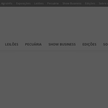
AgroInfo
Exposições
Leilões
Pecuária
Show Business
Edições
Sobre 
LEILÕES
PECUÁRIA
SHOW BUSINESS
EDIÇÕES
SO