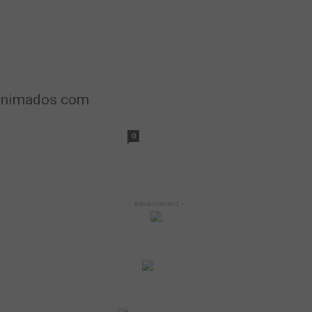
 animados com
0
- Advertisment -