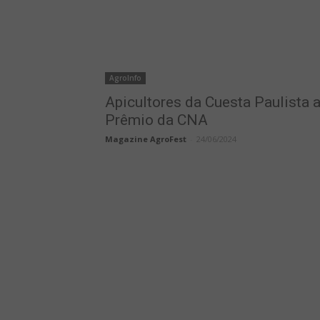
AgroInfo
Apicultores da Cuesta Paulista
Prêmio da CNA
Magazine AgroFest
-
24/06/2024