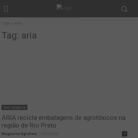
Tags
Aria
Tag:
aria
Sem categoria
ARIA recicla embalagens de agrotóxicos na
região de Rio Preto
Magazine AgroFest
-
22/02/2018
0