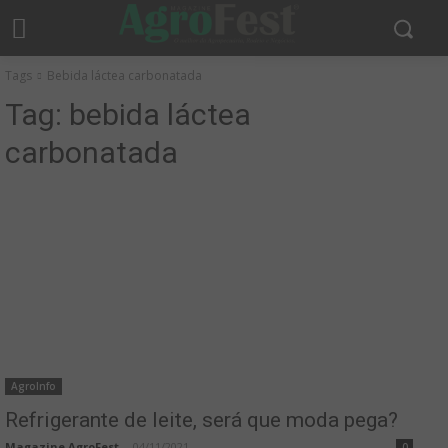
Tags
Bebida láctea carbonatada
Tag:
bebida láctea
carbonatada
AgroInfo
Refrigerante de leite, será que moda pega?
Magazine AgroFest
-
04/11/2021
0