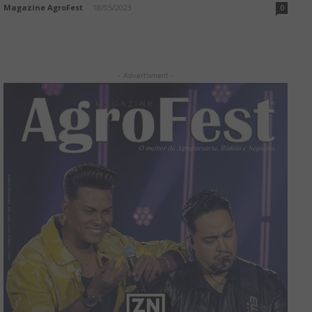
Magazine AgroFest
-
18/05/2023
0
- Advertisment -