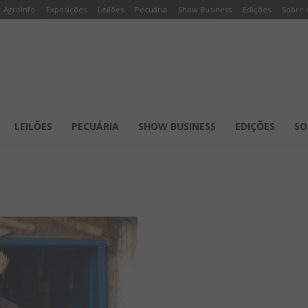
AgroInfo
Exposições
Leilões
Pecuária
Show Business
Edições
Sobre 
LEILÕES
PECUÁRIA
SHOW BUSINESS
EDIÇÕES
SO