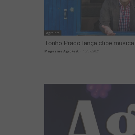
AgroInfo
Tonho Prado lança clipe musica
Magazine AgroFest
-
15/07/2021