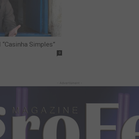
l “Casinha Simples”
0
- Advertisment -