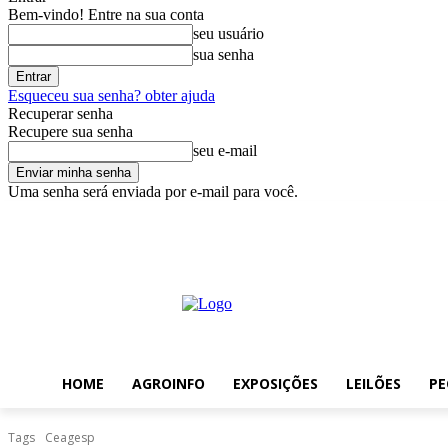
Bem-vindo! Entre na sua conta
seu usuário
sua senha
Esqueceu sua senha? obter ajuda
Recuperar senha
Recupere sua senha
seu e-mail
Uma senha será enviada por e-mail para você.
sábado, agosto 8, 2026
Entrar / Cadastrar
Home
AgroInfo
Exp
HOME
AGROINFO
EXPOSIÇÕES
LEILÕES
PE
Tags
Ceagesp