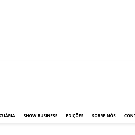
osições
Leilões
Pecuária
Show Business
Edições
Sobre nós
Contato
CUÁRIA
SHOW BUSINESS
EDIÇÕES
SOBRE NÓS
CON