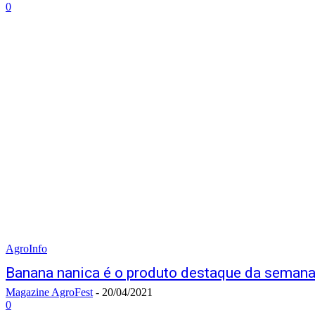
0
AgroInfo
Banana nanica é o produto destaque da sema
Magazine AgroFest
-
20/04/2021
0