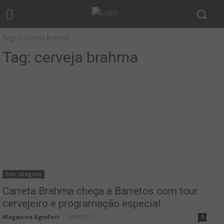
Tags
Cerveja brahma
Tag:
cerveja brahma
Sem categoria
Carreta Brahma chega a Barretos com tour
cervejeiro e programação especial
Magazine AgroFest
-
10/08/2017
0