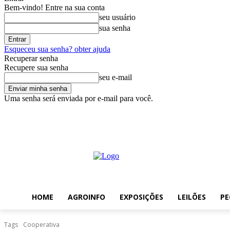
Bem-vindo! Entre na sua conta
seu usuário
sua senha
Esqueceu sua senha? obter ajuda
Recuperar senha
Recupere sua senha
seu e-mail
Uma senha será enviada por e-mail para você.
sábado, agosto 8, 2026
Entrar / Cadastrar
Home
AgroInfo
Exp
HOME
AGROINFO
EXPOSIÇÕES
LEILÕES
PE
Tags
Cooperativa