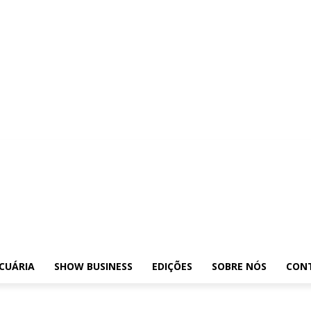
osições
Leilões
Pecuária
Show Business
Edições
Sobre nós
Contato
CUÁRIA
SHOW BUSINESS
EDIÇÕES
SOBRE NÓS
CON