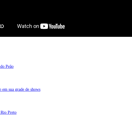
 do Peão
de em sua grade de shows
 Rio Preto