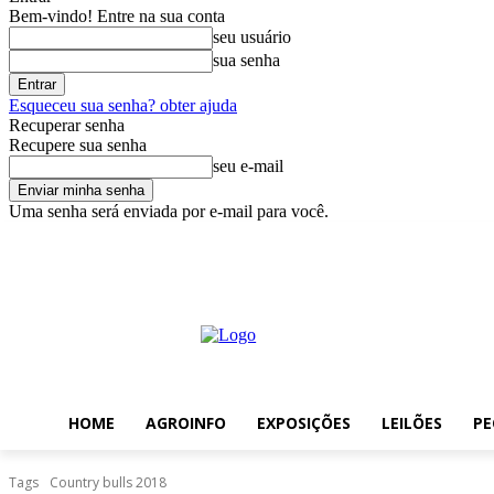
Bem-vindo! Entre na sua conta
seu usuário
sua senha
Esqueceu sua senha? obter ajuda
Recuperar senha
Recupere sua senha
seu e-mail
Uma senha será enviada por e-mail para você.
sábado, agosto 8, 2026
Entrar / Cadastrar
Home
AgroInfo
Exp
HOME
AGROINFO
EXPOSIÇÕES
LEILÕES
PE
Tags
Country bulls 2018