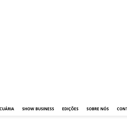
osições
Leilões
Pecuária
Show Business
Edições
Sobre nós
Contato
CUÁRIA
SHOW BUSINESS
EDIÇÕES
SOBRE NÓS
CON