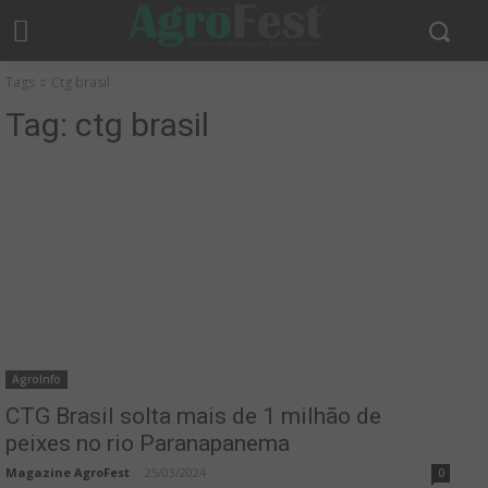
Tags
Ctg brasil
Tag:
ctg brasil
AgroInfo
CTG Brasil solta mais de 1 milhão de
peixes no rio Paranapanema
Magazine AgroFest
-
25/03/2024
0