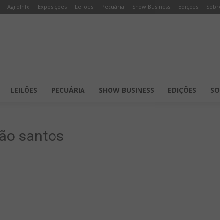
AgroInfo
Exposições
Leilões
Pecuária
Show Business
Edições
Sobr
LEILÕES
PECUÁRIA
SHOW BUSINESS
EDIÇÕES
SO
ão santos