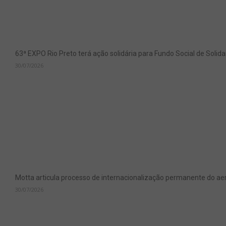
63ª EXPO Rio Preto terá ação solidária para Fundo Social de Soli
30/07/2026
Motta articula processo de internacionalização permanente do aer
30/07/2026