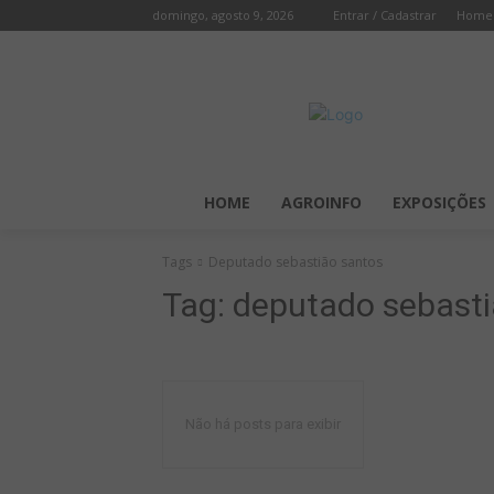
domingo, agosto 9, 2026
Entrar / Cadastrar
Home
HOME
AGROINFO
EXPOSIÇÕES
Tags
Deputado sebastião santos
Tag:
deputado sebasti
Não há posts para exibir