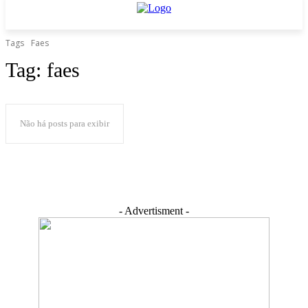
Tags
Faes
Tag:
faes
Não há posts para exibir
- Advertisment -