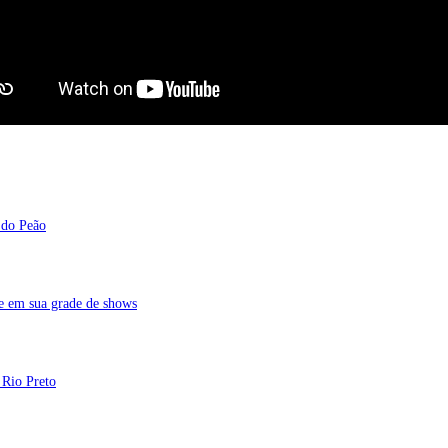
 do Peão
de em sua grade de shows
 Rio Preto