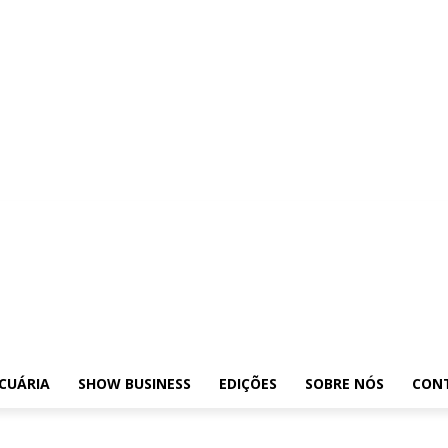
osições
Leilões
Pecuária
Show Business
Edições
Sobre nós
Contato
CUÁRIA
SHOW BUSINESS
EDIÇÕES
SOBRE NÓS
CON