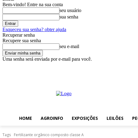
Bem-vindo! Entre na sua conta
seu usuário
sua senha
Esqueceu sua senha? obter ajuda
Recuperar senha
Recupere sua senha
seu e-mail
Uma senha será enviada por e-mail para você.
sábado, agosto 8, 2026
Entrar / Cadastrar
Home
AgroInfo
Exp
HOME
AGROINFO
EXPOSIÇÕES
LEILÕES
PE
Tags
Fertilizante orgânico composto classe A