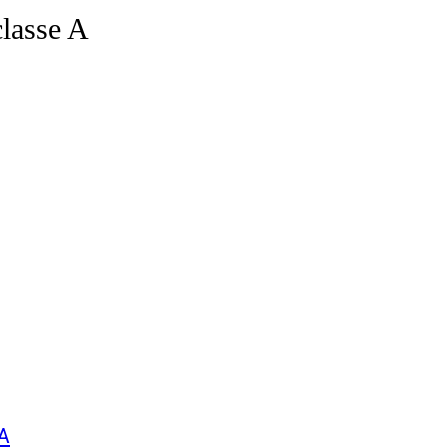
classe A
 A