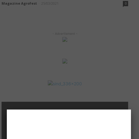
Magazine AgroFest
-
25/03/2021
0
- Advertisment -