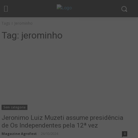
Tags
Jerominho
Tag:
jerominho
Sem categoria
Jeronimo Luiz Muzeti assume presidência
de Os Independentes pela 12ª vez
Magazine AgroFest
-
26/10/2024
0