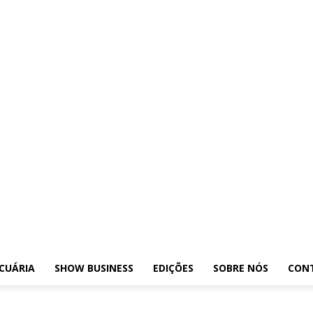
Exposições
Leilões
Pecuária
Show Business
Edições
Sobre nós
Contat
CUÁRIA
SHOW BUSINESS
EDIÇÕES
SOBRE NÓS
CON