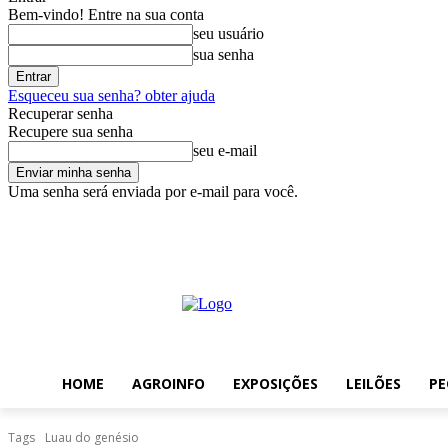
Bem-vindo! Entre na sua conta
seu usuário
sua senha
Esqueceu sua senha? obter ajuda
Recuperar senha
Recupere sua senha
seu e-mail
Uma senha será enviada por e-mail para você.
sexta-feira, agosto 7, 2026
Entrar / Cadastrar
Home
AgroInfo
HOME
AGROINFO
EXPOSIÇÕES
LEILÕES
PE
Tags
Luau do genésio