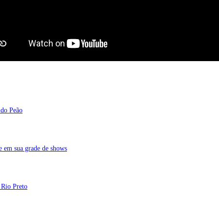
 do Peão
de em sua grade de shows
 Rio Preto