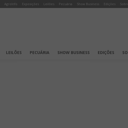
AgroInfo
Exposições
Leilões
Pecuária
Show Business
Edições
Sobr
LEILÕES
PECUÁRIA
SHOW BUSINESS
EDIÇÕES
SO