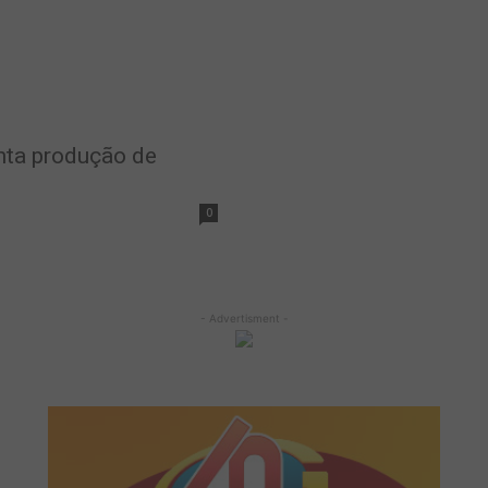
nta produção de
0
- Advertisment -