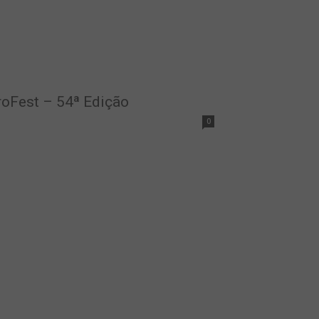
roFest – 54ª Edição
0