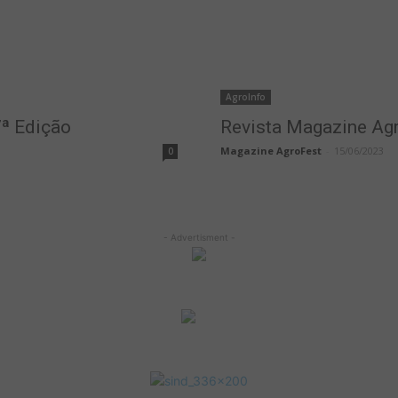
AgroInfo
ª Edição
Revista Magazine Ag
Magazine AgroFest
-
15/06/2023
0
- Advertisment -