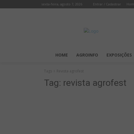
sexta-feira, agosto 7, 2026
Entrar / Cadastrar
Hom
HOME
AGROINFO
EXPOSIÇÕES
Tags
Revista agrofest
Tag:
revista agrofest