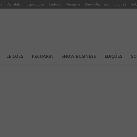
e
AgroInfo
Exposições
Leilões
Pecuária
Show Business
Edições
Sob
LEILÕES
PECUÁRIA
SHOW BUSINESS
EDIÇÕES
SO