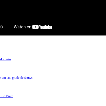
 do Peão
de em sua grade de shows
 Rio Preto