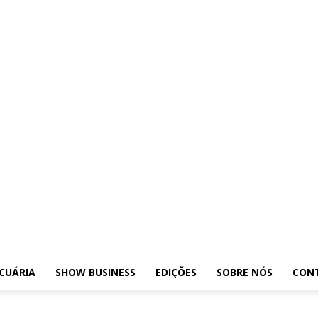
Exposições
Leilões
Pecuária
Show Business
Edições
Sobre nós
Conta
CUÁRIA
SHOW BUSINESS
EDIÇÕES
SOBRE NÓS
CON