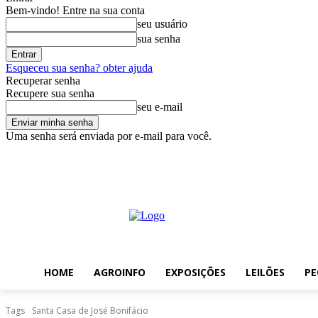
Bem-vindo! Entre na sua conta
seu usuário
sua senha
Esqueceu sua senha? obter ajuda
Recuperar senha
Recupere sua senha
seu e-mail
Uma senha será enviada por e-mail para você.
quinta-feira, agosto 6, 2026
Entrar / Cadastrar
Home
AgroInfo
HOME
AGROINFO
EXPOSIÇÕES
LEILÕES
PE
Tags
Santa Casa de José Bonifácio