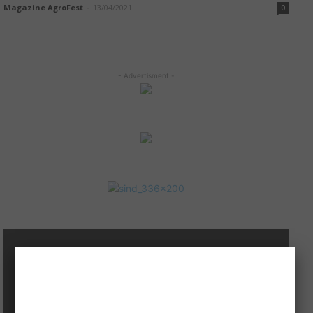
Magazine AgroFest
-
13/04/2021
0
- Advertisment -