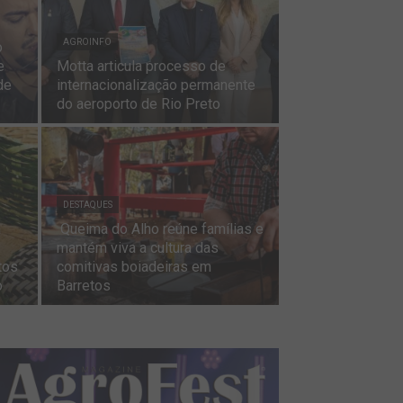
AGROINFO
o
e
Motta articula processo de
de
internacionalização permanente
do aeroporto de Rio Preto
DESTAQUES
a
Queima do Alho reúne famílias e
mantém viva a cultura das
tos
comitivas boiadeiras em
o
Barretos