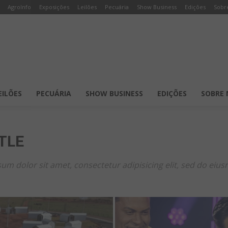
AgroInfo
Exposições
Leilões
Pecuária
Show Business
Edições
Sobr
EILÕES
PECUÁRIA
SHOW BUSINESS
EDIÇÕES
SOBRE 
TLE
um dolor sit amet, consectetur adipisicing elit, sed do eiu