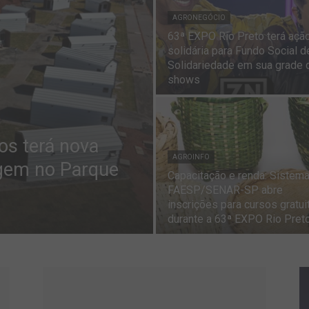
AGRONEGÓCIO
63ª EXPO Rio Preto terá açã
solidária para Fundo Social d
Solidariedade em sua grade 
shows
os terá nova
AGROINFO
agem no Parque
Capacitação e renda: Sistem
FAESP/SENAR-SP abre
inscrições para cursos gratui
durante a 63ª EXPO Rio Pret