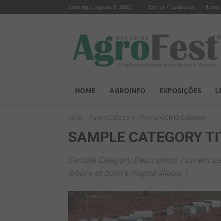
domingo, agosto 9, 2026
Entrar / Cadastrar
Home
HOME
AGROINFO
EXPOSIÇÕES
L
Início
Parent Category
Primary/Child Category
SAMPLE CATEGORY TI
Sample Category Description. ( Lorem ips
labore et dolore magna aliqua. )