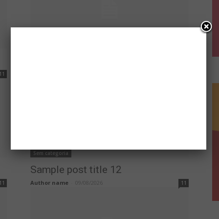
Sem categoria
Sample post title 10
Author name
-
09/08/2026
11
11
Sem categoria
Sample post title 12
Author name
-
09/08/2026
11
11