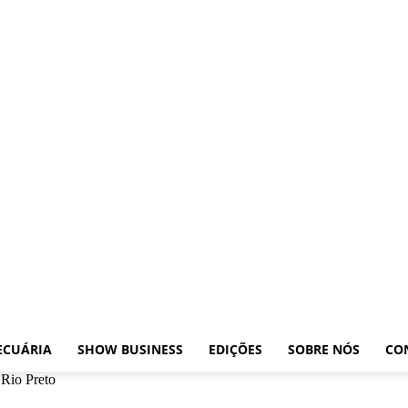
osições
Leilões
Pecuária
Show Business
Edições
Sobre nós
Contato
ECUÁRIA
SHOW BUSINESS
EDIÇÕES
SOBRE NÓS
CO
 Rio Preto