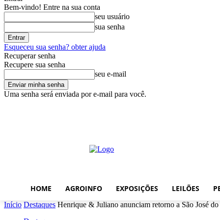
Bem-vindo! Entre na sua conta
seu usuário
sua senha
Esqueceu sua senha? obter ajuda
Recuperar senha
Recupere sua senha
seu e-mail
Uma senha será enviada por e-mail para você.
domingo, agosto 9, 2026
Entrar / Cadastrar
Home
AgroInfo
Exp
HOME
AGROINFO
EXPOSIÇÕES
LEILÕES
P
Início
Destaques
Henrique & Juliano anunciam retorno a São José do