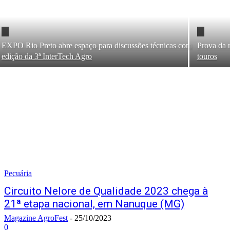
EXPO Rio Preto abre espaço para discussões técnicas com
Prova da 
edição da 3ª InterTech Agro
touros
Pecuária
Circuito Nelore de Qualidade 2023 chega à
21ª etapa nacional, em Nanuque (MG)
Magazine AgroFest
-
25/10/2023
0