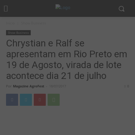
Início
Show Business
Show Business
Chrystian e Ralf se
apresentam em Rio Preto em
19 de Agosto, virada de lote
acontece dia 21 de julho
Por
Magazine AgroFest
-
18/07/2017
0