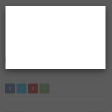
TAGS
Chrystian e Ralf
rio preto