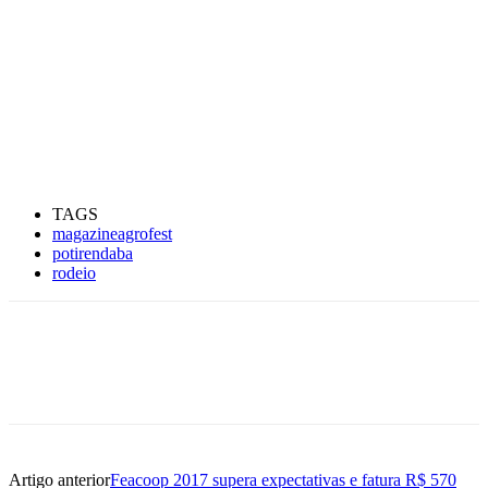
TAGS
magazineagrofest
potirendaba
rodeio
Artigo anterior
Feacoop 2017 supera expectativas e fatura R$ 570