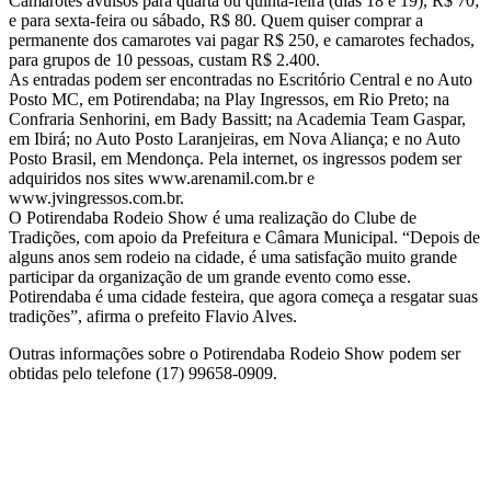
Camarotes avulsos para quarta ou quinta-feira (dias 18 e 19), R$ 70;
e para sexta-feira ou sábado, R$ 80. Quem quiser comprar a
permanente dos camarotes vai pagar R$ 250, e camarotes fechados,
para grupos de 10 pessoas, custam R$ 2.400.
As entradas podem ser encontradas no Escritório Central e no Auto
Posto MC, em Potirendaba; na Play Ingressos, em Rio Preto; na
Confraria Senhorini, em Bady Bassitt; na Academia Team Gaspar,
em Ibirá; no Auto Posto Laranjeiras, em Nova Aliança; e no Auto
Posto Brasil, em Mendonça. Pela internet, os ingressos podem ser
adquiridos nos sites www.arenamil.com.br e
www.jvingressos.com.br.
O Potirendaba Rodeio Show é uma realização do Clube de
Tradições, com apoio da Prefeitura e Câmara Municipal. “Depois de
alguns anos sem rodeio na cidade, é uma satisfação muito grande
participar da organização de um grande evento como esse.
Potirendaba é uma cidade festeira, que agora começa a resgatar suas
tradições”, afirma o prefeito Flavio Alves.
Outras informações sobre o Potirendaba Rodeio Show podem ser
obtidas pelo telefone (17) 99658-0909.