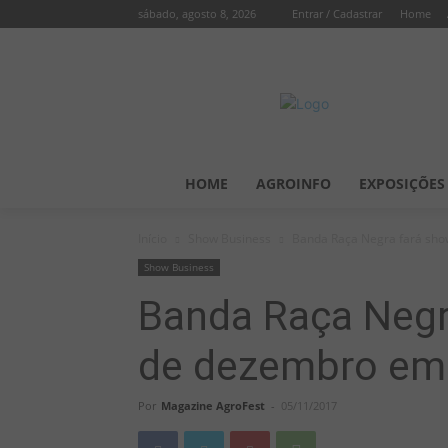
sábado, agosto 8, 2026
Entrar / Cadastrar
Home
HOME
AGROINFO
EXPOSIÇÕES
Início
Show Business
Banda Raça Negra fará sho
Show Business
Banda Raça Negr
de dezembro em 
Por
Magazine AgroFest
-
05/11/2017