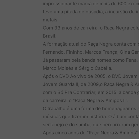
impressionante marca de mais de 600 exec
teve uma pitada de ousadia, a incursão de
metais.
Com 33 anos de carreira, o Raça Negra col
Brasil.
A formação atual do Raça Negra conta com o
Fernando, Fininho, Marcos França, Gina Garc
Já passaram pela banda nomes como Fena, F
Marco Moisés e Sérgio Cabella.
Após o DVD Ao vivo de 2005, o DVD Jovem G
Jovem Guarda II, de 2009,o Raça Negra & A
com o Só Pra Contrariar, em 2015, a banda 
da carreira, o “Raça Negra & Amigos II”.
O trabalho é uma forma de homenagear os a
músicas que fizeram história. O álbum cont
sertanejo e do samba, que percorreram ger
Após cinco anos do “Raça Negra & Amigos”,