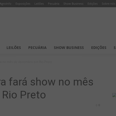
AgroInfo
Exposições
Leilões
Pecuária
Show Business
Edições
Sobre nós
LEILÕES
PECUÁRIA
SHOW BUSINESS
EDIÇÕES
S
w no mês de dezembro em Rio Preto
a fará show no mês
Rio Preto
0