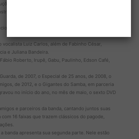
uções em rádio num só dia. Mas todo esse sucesso
 instrumentos incomuns ao seguimento, como naipes de
eciona recordes em venda de CD’s e shows por todo
 vocalista Luiz Carlos, além de Fabinho César,
ia e Juliana Bandeira.
ábio Roberto, Irupê, Gabu, Paulinho, Edson Café,
uarda, de 2007, o Especial de 25 anos, de 2008, o
migos, de 2012, e o Gigantes do Samba, em parceria
gravou no início do ano, no mês de maio, o sexto DVD
migos e parceiros da banda, cantando juntos suas
a com 16 faixas que trazem clássicos do pagode,
ações.
 a banda apresenta sua segunda parte. Nele estão