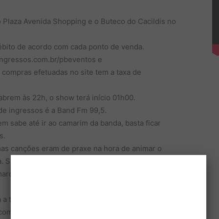
 Plaza Avenida Shopping e o Buteco do Cacildis no
ébito de acordo com cada ponto de venda.
ingressos.com.br/pbeventos e
compras efetuadas no site tem a taxa de
brem às 22h, o show terá início 01h00.
de ingressos é a Band Fm 99,5.
m sabe até ir ao camarim da banda, basta ficar
s.
mas canções eram de praxe na hora de animar o
a. Sucessos como “É Tarde Demais”, “Cigana”, “Cheia
marcaram época e ditaram o ritmo do Brasil na voz da
 a tocar numa rádio fm, com a música “Caroline”. Na
com a canção “É Tarde Demais” devido a