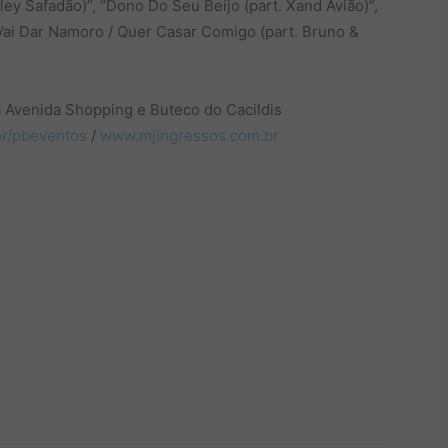
ey Safadão)”, “Dono Do Seu Beijo (part. Xand Avião)”,
“Vai Dar Namoro / Quer Casar Comigo (part. Bruno &
a Avenida Shopping e Buteco do Cacildis
r/pbeventos
/
www.mjingressos.com.br