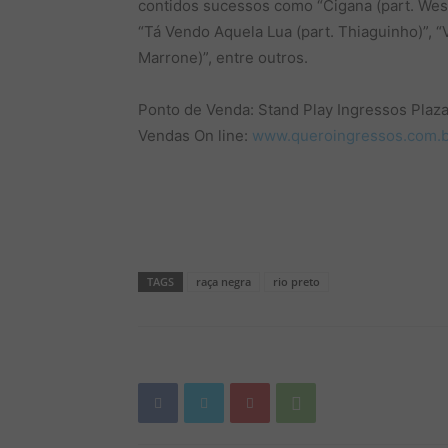
contidos sucessos como “Cigana (part. Wesl
“Tá Vendo Aquela Lua (part. Thiaguinho)”, 
Marrone)”, entre outros.
Ponto de Venda: Stand Play Ingressos Plaz
Vendas On line:
www.queroingressos.com.b
TAGS
raça negra
rio preto