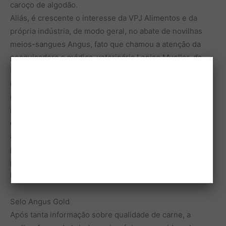
caroço de algodão.
Aliás, é crescente o interesse da VPJ Alimentos e da
própria indústria, de modo geral, no abate de novilhas
meios-sangues Angus, fato que chamou a atenção da
pesquisadora e médica-veterinária Lenise Mueller, da
USP de Pirassununga (SP), a comparar a qualidade de
carne produzida por esta categoria com a de novilhos
castrados cirúrgica e imunologicamente, bem como de
machos inteiros. Uma constatação da médica-veterinária
é que as novilhas meios-sangues Angus, além de
apresentarem uma carne bem acabada e marmorizada,
possuem gordura com alto teor de Ômega 3, ajudando a
prevenir câncer e doenças cardiorrespiratórias em seres
humanos.
Selo Angus Gold
Após tanta informação sobre qualidade de carne, a