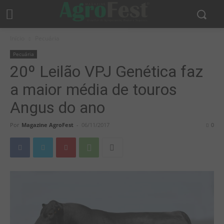
Início
Pecuária
Pecuária
20º Leilão VPJ Genética faz
a maior média de touros
Angus do ano
Por
Magazine AgroFest
-
06/11/2017
0