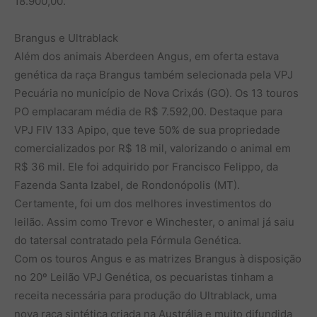
18.900,00.
Brangus e Ultrablack
Além dos animais Aberdeen Angus, em oferta estava
genética da raça Brangus também selecionada pela VPJ
Pecuária no município de Nova Crixás (GO). Os 13 touros
PO emplacaram média de R$ 7.592,00. Destaque para
VPJ FIV 133 Apipo, que teve 50% de sua propriedade
comercializados por R$ 18 mil, valorizando o animal em
R$ 36 mil. Ele foi adquirido por Francisco Felippo, da
Fazenda Santa Izabel, de Rondonópolis (MT).
Certamente, foi um dos melhores investimentos do
leilão. Assim como Trevor e Winchester, o animal já saiu
do tatersal contratado pela Fórmula Genética.
Com os touros Angus e as matrizes Brangus à disposição
no 20º Leilão VPJ Genética, os pecuaristas tinham a
receita necessária para produção do Ultrablack, uma
nova raça sintética criada na Austrália e muito difundida