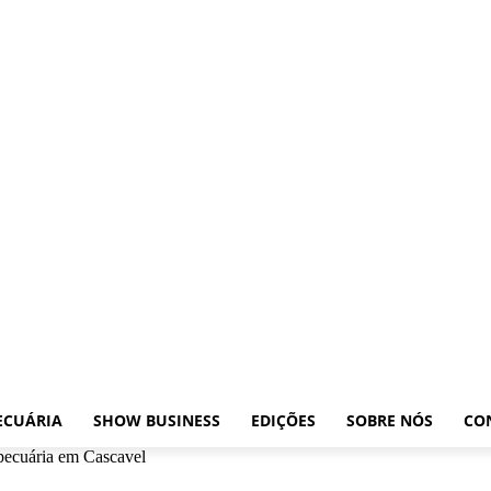
xposições
Leilões
Pecuária
Show Business
Edições
Sobre nós
Contato
ECUÁRIA
SHOW BUSINESS
EDIÇÕES
SOBRE NÓS
CO
opecuária em Cascavel