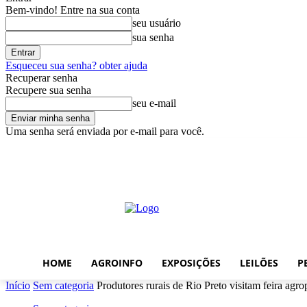
Bem-vindo! Entre na sua conta
seu usuário
sua senha
Esqueceu sua senha? obter ajuda
Recuperar senha
Recupere sua senha
seu e-mail
Uma senha será enviada por e-mail para você.
quinta-feira, agosto 6, 2026
Entrar / Cadastrar
Home
AgroInfo
E
HOME
AGROINFO
EXPOSIÇÕES
LEILÕES
P
Início
Sem categoria
Produtores rurais de Rio Preto visitam feira agr