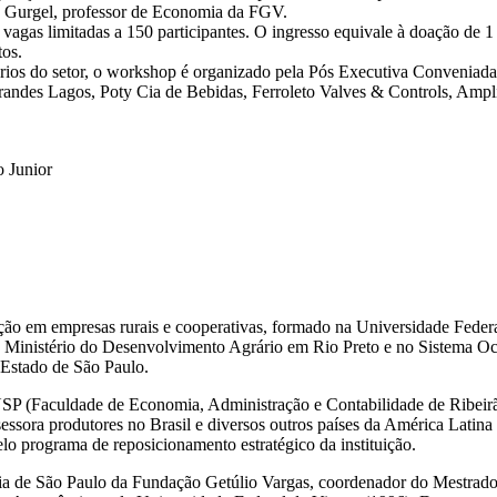
a Gurgel, professor de Economia da FGV.
agas limitadas a 150 participantes. O ingresso equivale à doação de 1 
tos.
sários do setor, o workshop é organizado pela Pós Executiva Conveniad
randes Lagos, Poty Cia de Bebidas, Ferroleto Valves & Controls, Am
o Junior
ão em empresas rurais e cooperativas, formado na Universidade Feder
s ao Ministério do Desenvolvimento Agrário em Rio Preto e no Sistema 
Estado de São Paulo.
P (Faculdade de Economia, Administração e Contabilidade de Ribeirão
essora produtores no Brasil e diversos outros países da América Latin
o programa de reposicionamento estratégico da instituição.
 de São Paulo da Fundação Getúlio Vargas, coordenador do Mestrado 