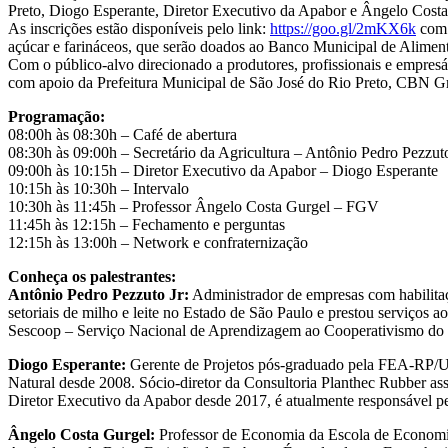
Preto, Diogo Esperante, Diretor Executivo da Apabor e Ângelo Cost
As inscrições estão disponíveis pelo link:
https://goo.gl/2mKX6k
com v
açúcar e farináceos, que serão doados ao Banco Municipal de Alimen
Com o público-alvo direcionado a produtores, profissionais e empre
com apoio da Prefeitura Municipal de São José do Rio Preto, CBN G
Programação:
08:00h às 08:30h – Café de abertura
08:30h às 09:00h – Secretário da Agricultura – Antônio Pedro Pezzut
09:00h às 10:15h – Diretor Executivo da Apabor – Diogo Esperante
10:15h às 10:30h – Intervalo
10:30h às 11:45h – Professor Ângelo Costa Gurgel – FGV
11:45h às 12:15h – Fechamento e perguntas
12:15h às 13:00h – Network e confraternização
Conheça os palestrantes:
Antônio Pedro Pezzuto Jr:
Administrador de empresas com habilitaç
setoriais de milho e leite no Estado de São Paulo e prestou serviço
Sescoop – Serviço Nacional de Aprendizagem ao Cooperativismo do 
Diogo Esperante:
Gerente de Projetos pós-graduado pela FEA-RP/US
Natural desde 2008. Sócio-diretor da Consultoria Planthec Rubber ass
Diretor Executivo da Apabor desde 2017, é atualmente responsável pel
Ângelo Costa Gurgel:
Professor de Economia da Escola de Economia