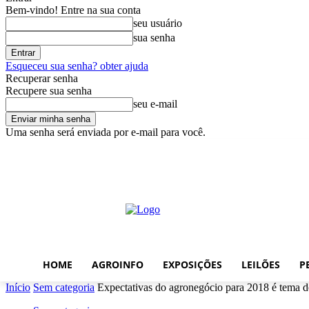
Bem-vindo! Entre na sua conta
seu usuário
sua senha
Esqueceu sua senha? obter ajuda
Recuperar senha
Recupere sua senha
seu e-mail
Uma senha será enviada por e-mail para você.
sexta-feira, agosto 7, 2026
Entrar / Cadastrar
Home
AgroInfo
Ex
HOME
AGROINFO
EXPOSIÇÕES
LEILÕES
P
Início
Sem categoria
Expectativas do agronegócio para 2018 é tema 