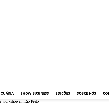
posições
Leilões
Pecuária
Show Business
Edições
Sobre nós
Contato
ECUÁRIA
SHOW BUSINESS
EDIÇÕES
SOBRE NÓS
CO
de workshop em Rio Preto