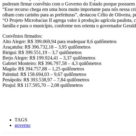
puderam firmar convênio com o Governo do Estado porque possuem coo
“Esse recurso chega em uma hora muito importante para nós nessa cri
olham com carinho para as prefeituras”, destacou Célio de Oliveira, p
“O Projeto Microbacias II agrega valor à produção agrícola paulista, 
família e para o município, conforme nos orienta o governador Geral
Convênios firmados:
Alto Alegre: R$ 399.069,94 para readequar 8,6 quilômetros
Araçatuba: R$ 396.732,18 – 3,95 quilômetros
Birigui: R$ 399.551,19 – 3,7 quilômetros
Brejo Alegre: R$ 199.924,41 – 3,37 quilômetros
Gabriel Monteiro: R$ 396.797,58 – 4,3 quilômetros
Magda: R$ 394.757,88 – 1,25 quilômetros
Palmital: R$ 158.694,03 – 9,67 quilômetros
Penápolis: R$ 393.538,97 – 7,84 quilômetros
Pirajuí: R$ 117.595,70 – 2,08 quilômetros
TAGS
governo