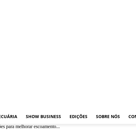
xposições
Leilões
Pecuária
Show Business
Edições
Sobre nós
Contato
ECUÁRIA
SHOW BUSINESS
EDIÇÕES
SOBRE NÓS
CO
es para melhorar escoamento...