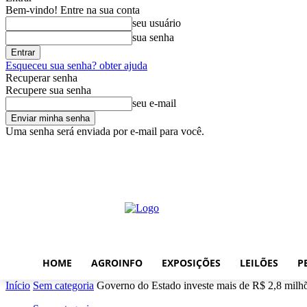
Bem-vindo! Entre na sua conta
seu usuário
sua senha
Esqueceu sua senha? obter ajuda
Recuperar senha
Recupere sua senha
seu e-mail
Uma senha será enviada por e-mail para você.
quarta-feira, agosto 5, 2026
Entrar / Cadastrar
Home
AgroInfo
E
HOME
AGROINFO
EXPOSIÇÕES
LEILÕES
P
Início
Sem categoria
Governo do Estado investe mais de R$ 2,8 milhõ