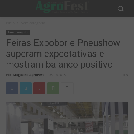
Início
Sem categoria
Sem categoria
Feiras Expobor e Pneushow
superam expectativas e
mostram balanço positivo
Por
Magazine AgroFest
-
05/07/2018
0