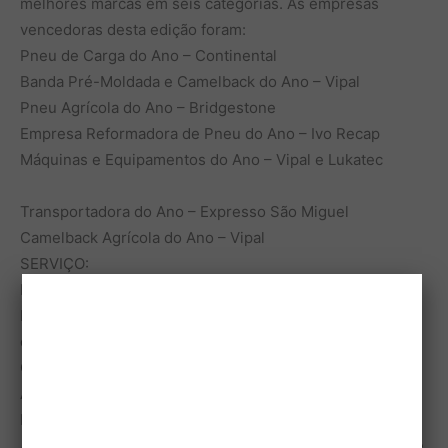
melhores marcas em seis categorias. As empresas
vencedoras desta edição foram:
Pneu de Carga do Ano – Continental
Banda Pré-Moldada e Camelback do Ano – Vipal
Pneu Agrícola do Ano – Bridgestone
Empresa Reformadora de Pneu do Ano – Ivo Recap
Máquinas e Equipamentos do Ano – Vipal e Lukatec
Transportadora do Ano – Expresso São Miguel
Camelback Agrícola do Ano – Vipal
SERVIÇO:
Promoção e organização: Francal Feiras
PNEUSHOW 2018 – 13ª Feira Internacional da Indústria
de Pneus
Cooperação:
ARESP – Associação das Empresas Reformadoras de
Pneus do Estado de São Paulo
ABR – Associação Brasileira do Segmento de Reforma de