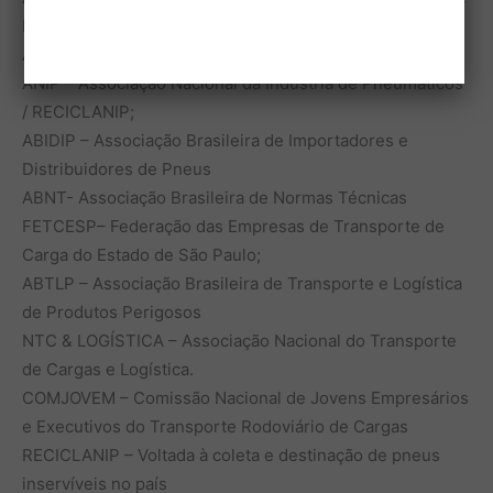
Pneus
Apoios:
ANIP – Associação Nacional da Indústria de Pneumáticos
/ RECICLANIP;
ABIDIP – Associação Brasileira de Importadores e
Distribuidores de Pneus
ABNT- Associação Brasileira de Normas Técnicas
FETCESP– Federação das Empresas de Transporte de
Carga do Estado de São Paulo;
ABTLP – Associação Brasileira de Transporte e Logística
de Produtos Perigosos
NTC & LOGÍSTICA – Associação Nacional do Transporte
de Cargas e Logística.
COMJOVEM – Comissão Nacional de Jovens Empresários
e Executivos do Transporte Rodoviário de Cargas
RECICLANIP – Voltada à coleta e destinação de pneus
inservíveis no país