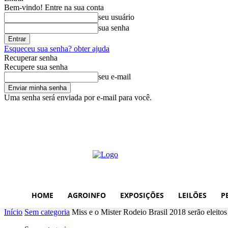
Bem-vindo! Entre na sua conta
seu usuário
sua senha
Esqueceu sua senha? obter ajuda
Recuperar senha
Recupere sua senha
seu e-mail
Uma senha será enviada por e-mail para você.
sábado, agosto 8, 2026
Entrar / Cadastrar
Home
AgroInfo
Expos
HOME
AGROINFO
EXPOSIÇÕES
LEILÕES
P
Início
Sem categoria
Miss e o Mister Rodeio Brasil 2018 serão eleit