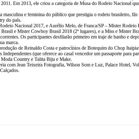
2011. Em 2013, ele criou a categoria de Musa do Rodeio Nacional que e
masculina e feminina do público que prestigia o rodeio brasileiro, fãs
ry do país.
Rodeio Nacional 2017, e Aurélio Melo, de Franca/SP – Mister Rodeio 
rasil e Mister Cowboy Brasil 2018 (2º lugares), e a Miss e Mister Brasil
rrentes. Os participantes desfilarão primeiro em traje de banho e depois
sua marca.
dução de Reinaldo Costa e patrocínios de Botequim do Chop Itaipiav
Independentes (que oferece ao casal vencedor um passaporte para parti
 Moda Country e Talita Biju e Make.
ria com Jean Teixeira Fotografia, Wilson Som e Luz, Palace Hotel, Vo
 Calçados.