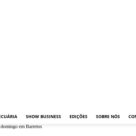
ições
Leilões
Pecuária
Show Business
Edições
Sobre nós
Contato
ECUÁRIA
SHOW BUSINESS
EDIÇÕES
SOBRE NÓS
CO
os domingo em Barretos