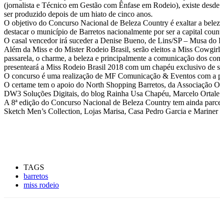
(jornalista e Técnico em Gestão com Ênfase em Rodeio), existe desde 
ser produzido depois de um hiato de cinco anos.
O objetivo do Concurso Nacional de Beleza Country é exaltar a beleza 
destacar o município de Barretos nacionalmente por ser a capital count
O casal vencedor irá suceder a Denise Bueno, de Lins/SP – Musa do 
Além da Miss e do Mister Rodeio Brasil, serão eleitos a Miss Cowgirl B
passarela, o charme, a beleza e principalmente a comunicação dos conco
presenteará a Miss Rodeio Brasil 2018 com um chapéu exclusivo de 
O concurso é uma realização de MF Comunicação & Eventos com a pro
O certame tem o apoio do North Shopping Barretos, da Associação Os 
DW3 Soluções Digitais, do blog Rainha Usa Chapéu, Marcelo Ortale
A 8ª edição do Concurso Nacional de Beleza Country tem ainda parce
Sketch Men’s Collection, Lojas Marisa, Casa Pedro Garcia e Mariner
TAGS
barretos
miss rodeio