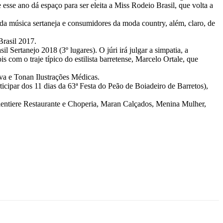
sse ano dá espaço para ser eleita a Miss Rodeio Brasil, que volta a
 da música sertaneja e consumidores da moda country, além, claro, de
Brasil 2017.
 Sertanejo 2018 (3º lugares). O júri irá julgar a simpatia, a
 com o traje típico do estilista barretense, Marcelo Ortale, que
a e Tonan Ilustrações Médicas.
cipar dos 11 dias da 63ª Festa do Peão de Boiadeiro de Barretos),
lentiere Restaurante e Choperia, Maran Calçados, Menina Mulher,