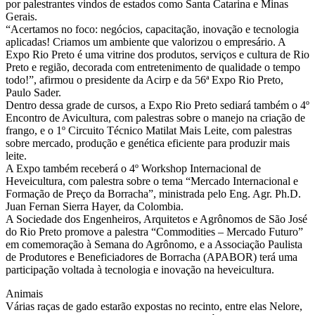
por palestrantes vindos de estados como Santa Catarina e Minas
Gerais.
“Acertamos no foco: negócios, capacitação, inovação e tecnologia
aplicadas! Criamos um ambiente que valorizou o empresário. A
Expo Rio Preto é uma vitrine dos produtos, serviços e cultura de Rio
Preto e região, decorada com entretenimento de qualidade o tempo
todo!”, afirmou o presidente da Acirp e da 56ª Expo Rio Preto,
Paulo Sader.
Dentro dessa grade de cursos, a Expo Rio Preto sediará também o 4º
Encontro de Avicultura, com palestras sobre o manejo na criação de
frango, e o 1º Circuito Técnico Matilat Mais Leite, com palestras
sobre mercado, produção e genética eficiente para produzir mais
leite.
A Expo também receberá o 4º Workshop Internacional de
Heveicultura, com palestra sobre o tema “Mercado Internacional e
Formação de Preço da Borracha”, ministrada pelo Eng. Agr. Ph.D.
Juan Fernan Sierra Hayer, da Colombia.
A Sociedade dos Engenheiros, Arquitetos e Agrônomos de São José
do Rio Preto promove a palestra “Commodities – Mercado Futuro”
em comemoração à Semana do Agrônomo, e a Associação Paulista
de Produtores e Beneficiadores de Borracha (APABOR) terá uma
participação voltada à tecnologia e inovação na heveicultura.
Animais
Várias raças de gado estarão expostas no recinto, entre elas Nelore,