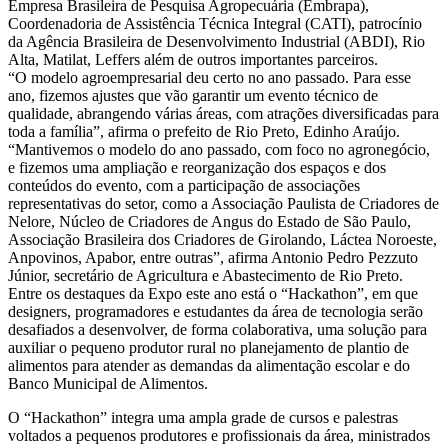
Empresa Brasileira de Pesquisa Agropecuária (Embrapa),
Coordenadoria de Assistência Técnica Integral (CATI), patrocínio
da Agência Brasileira de Desenvolvimento Industrial (ABDI), Rio
Alta, Matilat, Leffers além de outros importantes parceiros.
“O modelo agroempresarial deu certo no ano passado. Para esse
ano, fizemos ajustes que vão garantir um evento técnico de
qualidade, abrangendo várias áreas, com atrações diversificadas para
toda a família”, afirma o prefeito de Rio Preto, Edinho Araújo.
“Mantivemos o modelo do ano passado, com foco no agronegócio,
e fizemos uma ampliação e reorganização dos espaços e dos
conteúdos do evento, com a participação de associações
representativas do setor, como a Associação Paulista de Criadores de
Nelore, Núcleo de Criadores de Angus do Estado de São Paulo,
Associação Brasileira dos Criadores de Girolando, Láctea Noroeste,
Anpovinos, Apabor, entre outras”, afirma Antonio Pedro Pezzuto
Júnior, secretário de Agricultura e Abastecimento de Rio Preto.
Entre os destaques da Expo este ano está o “Hackathon”, em que
designers, programadores e estudantes da área de tecnologia serão
desafiados a desenvolver, de forma colaborativa, uma solução para
auxiliar o pequeno produtor rural no planejamento de plantio de
alimentos para atender as demandas da alimentação escolar e do
Banco Municipal de Alimentos.
O “Hackathon” integra uma ampla grade de cursos e palestras
voltados a pequenos produtores e profissionais da área, ministrados