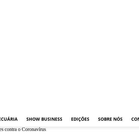
xposições
Leilões
Pecuária
Show Business
Edições
Sobre nós
Contato
ECUÁRIA
SHOW BUSINESS
EDIÇÕES
SOBRE NÓS
CO
ões contra o Coronavírus