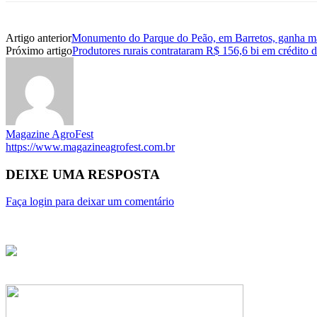
Artigo anterior
Monumento do Parque do Peão, em Barretos, ganha más
Próximo artigo
Produtores rurais contrataram R$ 156,6 bi em crédito d
Magazine AgroFest
https://www.magazineagrofest.com.br
DEIXE UMA RESPOSTA
Faça login para deixar um comentário