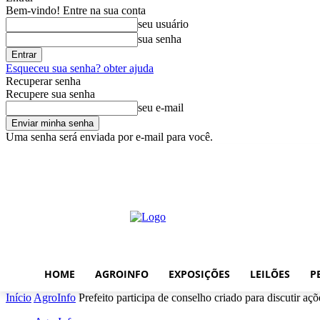
Bem-vindo! Entre na sua conta
seu usuário
sua senha
Esqueceu sua senha? obter ajuda
Recuperar senha
Recupere sua senha
seu e-mail
Uma senha será enviada por e-mail para você.
quinta-feira, agosto 6, 2026
Entrar / Cadastrar
Home
AgroInfo
E
HOME
AGROINFO
EXPOSIÇÕES
LEILÕES
P
Início
AgroInfo
Prefeito participa de conselho criado para discutir aç