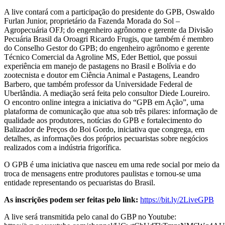
A live contará com a participação do presidente do GPB, Oswaldo
Furlan Junior, proprietário da Fazenda Morada do Sol –
Agropecuária OFJ; do engenheiro agrônomo e gerente da Divisão
Pecuária Brasil da Oroagri Ricardo Frugis, que também é membro
do Conselho Gestor do GPB; do engenheiro agrônomo e gerente
Técnico Comercial da Agroline MS, Eder Bettiol, que possui
experiência em manejo de pastagens no Brasil e Bolívia e do
zootecnista e doutor em Ciência Animal e Pastagens, Leandro
Barbero, que também professor da Universidade Federal de
Uberlândia. A mediação será feita pelo consultor Diede Loureiro.
O encontro online integra a iniciativa do “GPB em Ação”, uma
plataforma de comunicação que atua sob três pilares: informação de
qualidade aos produtores, notícias do GPB e fortalecimento do
Balizador de Preços do Boi Gordo, iniciativa que congrega, em
detalhes, as informações dos próprios pecuaristas sobre negócios
realizados com a indústria frigorífica.
O GPB é uma iniciativa que nasceu em uma rede social por meio da
troca de mensagens entre produtores paulistas e tornou-se uma
entidade representando os pecuaristas do Brasil.
As inscrições podem ser feitas pelo link:
https://bit.ly/2LiveGPB
A live será transmitida pelo canal do GBP no Youtube: