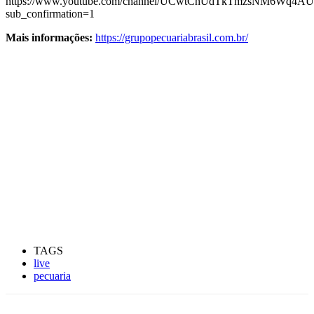
https://www.youtube.com/channel/UCwtChUdTkTmzsNM6Wq4A
sub_confirmation=1
Mais informações:
https://grupopecuariabrasil.com.br/
TAGS
live
pecuaria