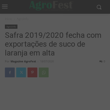
Início
AgroInfo
AgroInfo
Safra 2019/2020 fecha com
exportações de suco de
laranja em alta
Por
Magazine AgroFest
-
18/07/2020
0