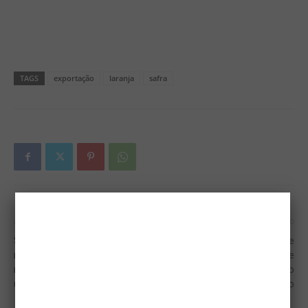
TAGS
exportação
laranja
safra
Artigo anterior
Próximo artigo
Setor de Cunicultura da Fazu
Relatório de Sustentabilidade
recebe equipamento que
2019 do inpEV reflete
monitora temperatura e
evolução do Sistema Campo
umidade
Limpo