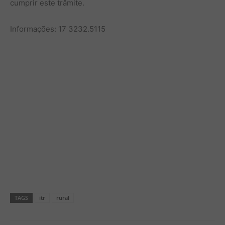
cumprir este trâmite.
Informações: 17 3232.5115
TAGS
itr
rural