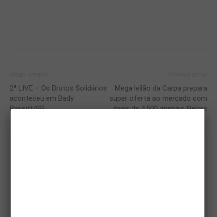
Artigo anterior
Próximo artigo
2ª LIVE – Os Brutos Solidários
Mega leilão da Carpa prepara
aconteceu em Bady
super oferta ao mercado com
Bassitt/SP
mais de 4.500 animais Nelore
Magazine AgroFest